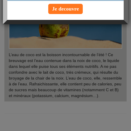
Je decouvre
L’eau de coco est la boisson incontournable de l’été ! Ce
breuvage est l’eau contenue dans la noix de coco, le liquide
dans lequel elle puise tous ses éléments nutritifs. A ne pas
confondre avec le lait de coco, très crémeux, qui résulte du
broyage de la chair de la noix. L’eau de coco, elle, ressemble
à de l’eau. Rafraichissante, elle contient peu de calories, peu
de sucres mais beaucoup de vitamines (notamment C et B)
et minéraux (potassium, calcium, magnésium…).