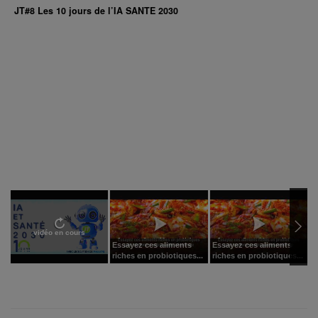
JT#8 Les 10 jours de l’IA SANTE 2030
vidéo en cours
Essayez ces aliments
Essayez ces aliments
E
riches en probiotiques...
riches en probiotiques...
r