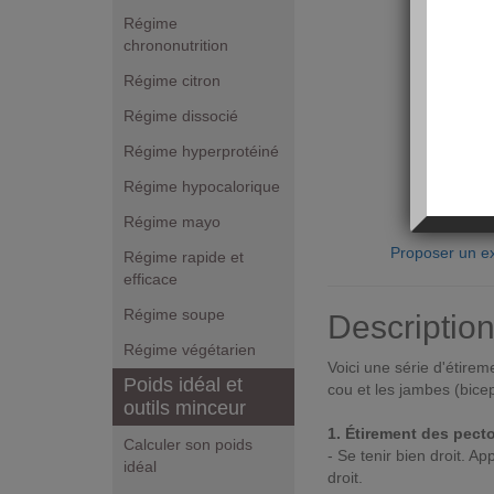
Régime
chrononutrition
Régime citron
Régime dissocié
Régime hyperprotéiné
Régime hypocalorique
Régime mayo
Proposer un ex
Régime rapide et
efficace
Régime soupe
Descriptio
Régime végétarien
Voici une série d'étireme
Poids idéal et
cou et les jambes (bice
outils minceur
1. Étirement des pect
Calculer son poids
- Se tenir bien droit. A
idéal
droit.