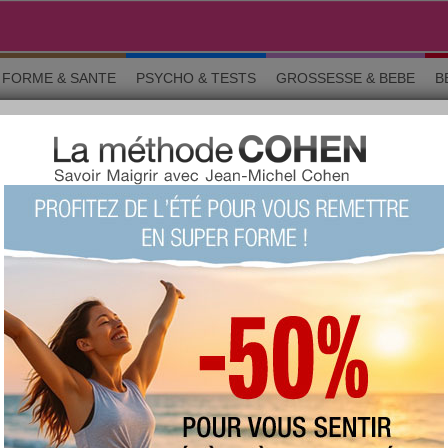
FORME & SANTE
PSYCHO & TESTS
GROSSESSE & BEBE
B
D
ns générales
favorite :
209 fois
commentée :
671 fois
:
308
proposée
votre avis sur ce produit ?
1
2
3
4