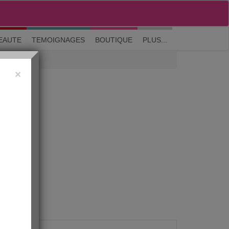
M'inscrire
|
Me connecter
|
? Visite guidée
EAUTE
TEMOIGNAGES
BOUTIQUE
PLUS...
×