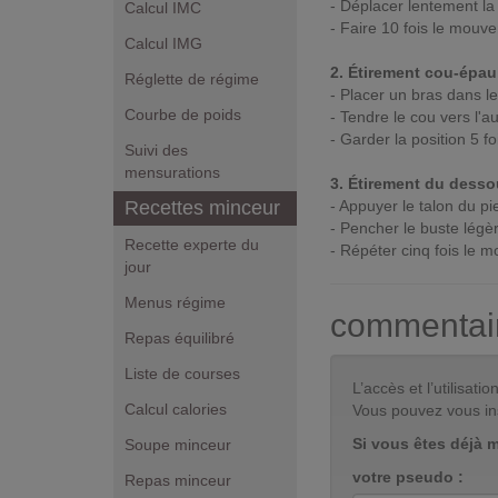
- Déplacer lentement la
Calcul IMC
- Faire 10 fois le mouv
Calcul IMG
2. Étirement cou-épau
Réglette de régime
- Placer un bras dans le
Courbe de poids
- Tendre le cou vers l'a
- Garder la position 5 f
Suivi des
mensurations
3. Étirement du dess
Recettes minceur
- Appuyer le talon du pi
- Pencher le buste légè
Recette experte du
- Répéter cinq fois le
jour
Menus régime
commentai
Repas équilibré
Liste de courses
L’accès et l’utilisa
Calcul calories
Vous pouvez vous in
Si vous êtes déjà 
Soupe minceur
votre pseudo :
Repas minceur