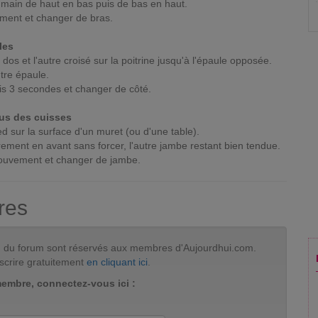
 main de haut en bas puis de bas en haut.
ement et changer de bras.
les
 dos et l'autre croisé sur la poitrine jusqu'à l'épaule opposée.
utre épaule.
ois 3 secondes et changer de côté.
ous des cuisses
ed sur la surface d'un muret (ou d'une table).
rement en avant sans forcer, l'autre jambe restant bien tendue.
 mouvement et changer de jambe.
res
tion du forum sont réservés aux membres d'Aujourdhui.com.
scrire gratuitement
en cliquant ici
.
membre, connectez-vous ici :