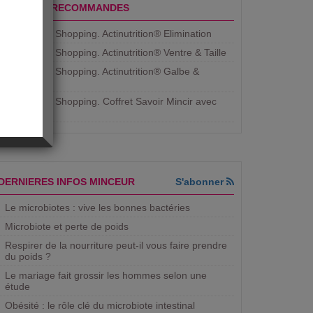
PRODUITS RECOMMANDES
Aujourdhui Shopping. Actinutrition® Elimination
Aujourdhui Shopping. Actinutrition® Ventre & Taille
Aujourdhui Shopping. Actinutrition® Galbe &
Courbe
Aujourdhui Shopping. ​Coffret Savoir Mincir avec
Jean
DERNIERES INFOS MINCEUR
S'abonner
Le microbiotes : vive les bonnes bactéries
Microbiote et perte de poids
Respirer de la nourriture peut-il vous faire prendre
du poids ?
Le mariage fait grossir les hommes selon une
étude
Obésité : le rôle clé du microbiote intestinal