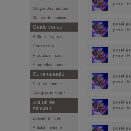
pas eu le
Maigrir des jambes
Maigrir des cuisses
posté p
Guide conso
pas eu le
Brûleur de graisse
Coupe faim
posté p
Produits minceur
pas eu le
Appareils minceur
Communauté
posté p
pas eu le
Forum minceur
Groupes minceur
Actualités
posté p
minceur
pas eu le
Dossier minceur
Articles minceur
posté p