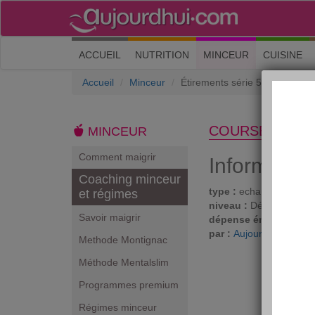
(current)
ACCUEIL
NUTRITION
MINCEUR
CUISINE
Accueil
Minceur
Étirements série 5
COURSE À PIE
MINCEUR
Comment maigrir
Informatio
Coaching minceur
type :
echauffements
et régimes
niveau :
Débutant
Savoir maigrir
dépense énergétique 
par :
Aujourdhui.com
Methode Montignac
Méthode Mentalslim
Programmes premium
Régimes minceur