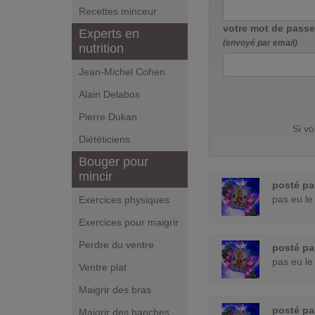
Recettes minceur
votre mot de passe
Experts en
(envoyé par email)
nutrition
Jean-Michel Cohen
Alain Delabos
Pierre Dukan
Si v
Diététiciens
Bouger pour
mincir
posté p
pas eu le
Exercices physiques
Exercices pour maigrir
Perdre du ventre
posté p
pas eu le
Ventre plat
Maigrir des bras
posté p
Maigrir des hanches