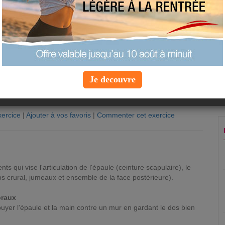
Je decouvre
ercice
|
Ajouter à vos favoris
|
Commenter cet exercice
n
nts qui vise l'articulation de l'épaule (ceinture scapulaire), le
ps crural, jumeaux et ensemble de la face postérieure).
oraux
ppuyer l'épaule et la main contre un mur en gardant le dos bien