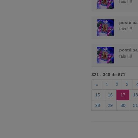
fais !!!!
posté p
fais !!!!
posté p
fais !!!!
321 - 340 de 671
«
1
2
3
15
16
17
18
28
29
30
31