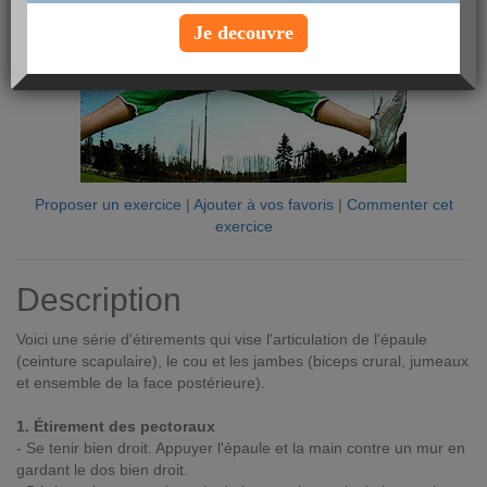
Je decouvre
Proposer un exercice
|
Ajouter à vos favoris
|
Commenter cet
exercice
Description
Voici une série d'étirements qui vise l'articulation de l'épaule
(ceinture scapulaire), le cou et les jambes (biceps crural, jumeaux
et ensemble de la face postérieure).
1. Étirement des pectoraux
- Se tenir bien droit. Appuyer l'épaule et la main contre un mur en
gardant le dos bien droit.