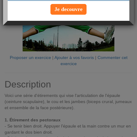
Je decouvre
Proposer un exercice
|
Ajouter à vos favoris
|
Commenter cet
exercice
Description
Voici une série d'étirements qui vise l'articulation de l'épaule
(ceinture scapulaire), le cou et les jambes (biceps crural, jumeaux
et ensemble de la face postérieure).
1. Étirement des pectoraux
- Se tenir bien droit. Appuyer l'épaule et la main contre un mur en
gardant le dos bien droit.