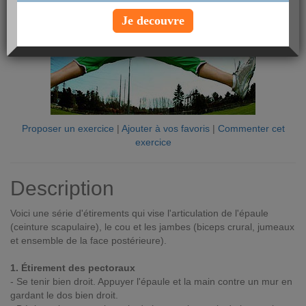
Je decouvre
Proposer un exercice
|
Ajouter à vos favoris
|
Commenter cet
exercice
Description
Voici une série d'étirements qui vise l'articulation de l'épaule
(ceinture scapulaire), le cou et les jambes (biceps crural, jumeaux
et ensemble de la face postérieure).
1. Étirement des pectoraux
- Se tenir bien droit. Appuyer l'épaule et la main contre un mur en
gardant le dos bien droit.