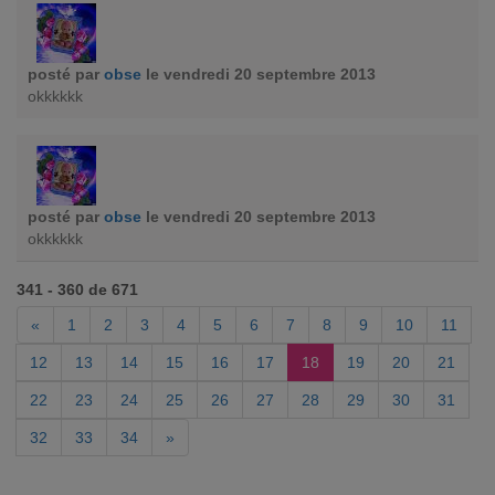
posté par
obse
le vendredi 20 septembre 2013
okkkkkk
posté par
obse
le vendredi 20 septembre 2013
okkkkkk
341 - 360 de 671
«
1
2
3
4
5
6
7
8
9
10
11
12
13
14
15
16
17
18
19
20
21
22
23
24
25
26
27
28
29
30
31
32
33
34
»