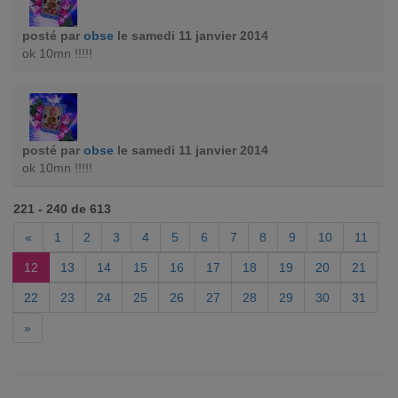
posté par
obse
le samedi 11 janvier 2014
ok 10mn !!!!!
posté par
obse
le samedi 11 janvier 2014
ok 10mn !!!!!
221 - 240 de 613
«
1
2
3
4
5
6
7
8
9
10
11
12
13
14
15
16
17
18
19
20
21
22
23
24
25
26
27
28
29
30
31
»