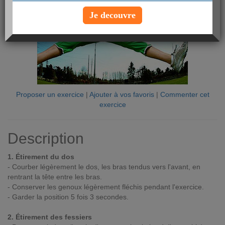
Je decouvre
Proposer un exercice
|
Ajouter à vos favoris
|
Commenter cet
exercice
Description
1. Étirement du dos
- Courber légèrement le dos, les bras tendus vers l'avant, en
rentrant la tête entre les bras.
- Conserver les genoux légèrement fléchis pendant l'exercice.
- Garder la position 5 fois 3 secondes.
2. Étirement des fessiers