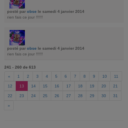
posté par
obse
le samedi 4 janvier 2014
rien fais ce jour !!!!!!
posté par
obse
le samedi 4 janvier 2014
rien fais ce jour !!!!!!
241 - 260 de 613
«
1
2
3
4
5
6
7
8
9
10
11
12
13
14
15
16
17
18
19
20
21
22
23
24
25
26
27
28
29
30
31
»