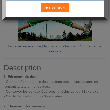
Je decouvre
Proposer un exercice
|
Ajouter à vos favoris
|
Commenter cet
exercice
Description
1. Étirement du dos
- Courber légèrement le dos, les bras tendus vers l'avant, en
rentrant la tête entre les bras.
- Conserver les genoux légèrement fléchis pendant l'exercice.
- Garder la position 5 fois 3 secondes.
2. Étirement des fessiers