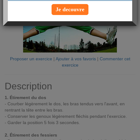
Je decouvre
Proposer un exercice
|
Ajouter à vos favoris
|
Commenter cet
exercice
Description
1. Étirement du dos
- Courber légèrement le dos, les bras tendus vers l'avant, en
rentrant la tête entre les bras.
- Conserver les genoux légèrement fléchis pendant l'exercice.
- Garder la position 5 fois 3 secondes.
2. Étirement des fessiers