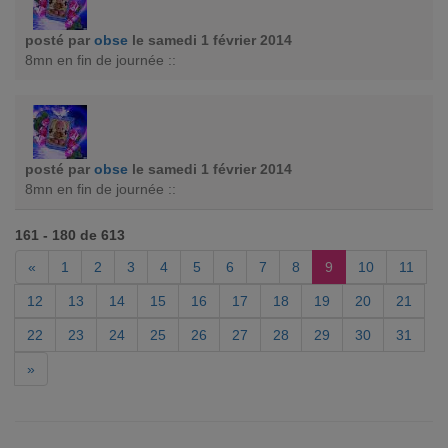
posté par
obse
le samedi 1 février 2014
8mn en fin de journée ::
posté par
obse
le samedi 1 février 2014
8mn en fin de journée ::
161 - 180 de 613
«
1
2
3
4
5
6
7
8
9
10
11
12
13
14
15
16
17
18
19
20
21
22
23
24
25
26
27
28
29
30
31
»