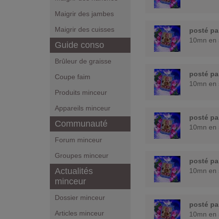
Maigrir des jambes
Maigrir des cuisses
posté p
10mn en 
Guide conso
Brûleur de graisse
posté p
Coupe faim
10mn en 
Produits minceur
Appareils minceur
posté p
Communauté
10mn en 
Forum minceur
Groupes minceur
posté p
Actualités
10mn en 
minceur
Dossier minceur
posté p
Articles minceur
10mn en 