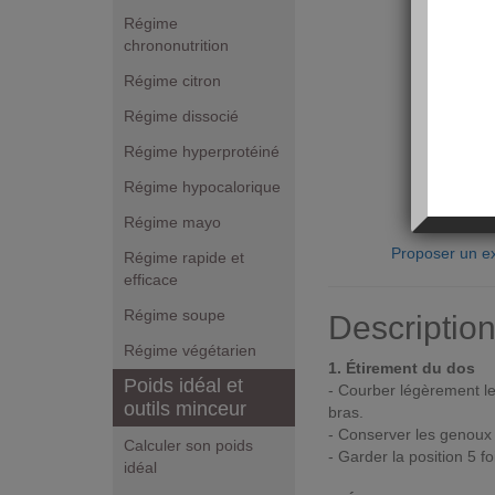
Régime
chrononutrition
Régime citron
Régime dissocié
Régime hyperprotéiné
Régime hypocalorique
Régime mayo
Proposer un ex
Régime rapide et
efficace
Régime soupe
Descriptio
Régime végétarien
1. Étirement du dos
Poids idéal et
- Courber légèrement le 
outils minceur
bras.
- Conserver les genoux 
Calculer son poids
- Garder la position 5 f
idéal