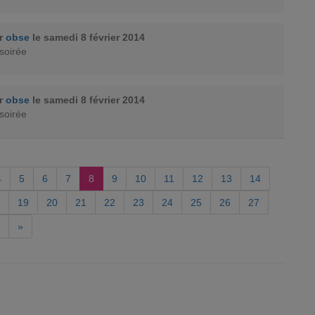
ar
obse
le samedi 8 février 2014
soirée
ar
obse
le samedi 8 février 2014
soirée
4
5
6
7
8
9
10
11
12
13
14
19
20
21
22
23
24
25
26
27
»