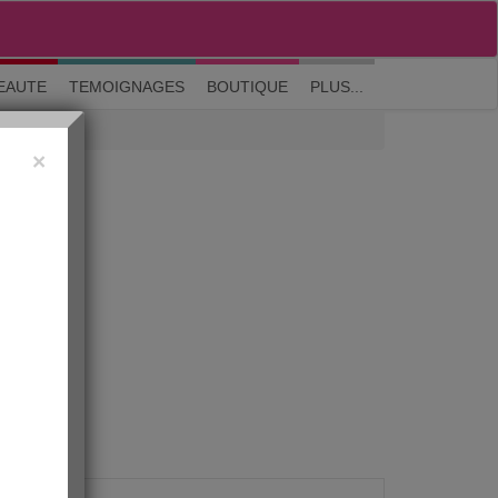
M'inscrire
|
Me connecter
|
? Visite guidée
EAUTE
TEMOIGNAGES
BOUTIQUE
PLUS...
×