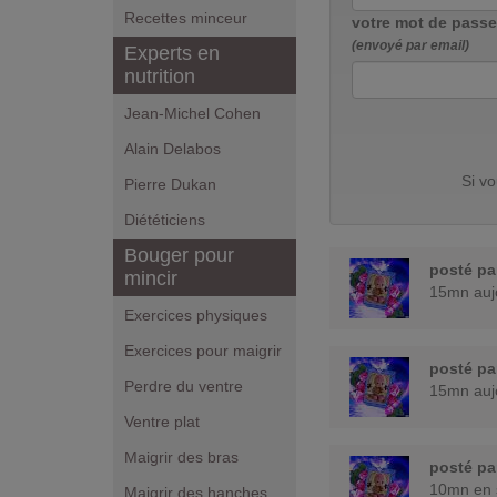
Recettes minceur
votre mot de passe
(envoyé par email)
Experts en
nutrition
Jean-Michel Cohen
Alain Delabos
Si v
Pierre Dukan
Diététiciens
Bouger pour
posté p
mincir
15mn aujo
Exercices physiques
Exercices pour maigrir
posté p
Perdre du ventre
15mn aujo
Ventre plat
Maigrir des bras
posté p
10mn en 
Maigrir des hanches