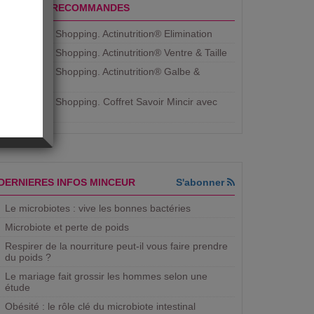
PRODUITS RECOMMANDES
Aujourdhui Shopping. Actinutrition® Elimination
Aujourdhui Shopping. Actinutrition® Ventre & Taille
Aujourdhui Shopping. Actinutrition® Galbe &
Courbe
Aujourdhui Shopping. ​Coffret Savoir Mincir avec
Jean
DERNIERES INFOS MINCEUR
S'abonner
Le microbiotes : vive les bonnes bactéries
Microbiote et perte de poids
Respirer de la nourriture peut-il vous faire prendre
du poids ?
Le mariage fait grossir les hommes selon une
étude
Obésité : le rôle clé du microbiote intestinal