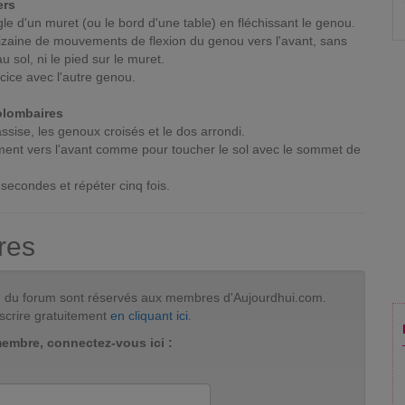
ers
gle d'un muret (ou le bord d'une table) en fléchissant le genou.
izaine de mouvements de flexion du genou vers l'avant, sans
u sol, ni le pied sur le muret.
ice avec l'autre genou.
olombaires
ssise, les genoux croisés et le dos arrondi.
ment vers l'avant comme pour toucher le sol avec le sommet de
3 secondes et répéter cinq fois.
res
tion du forum sont réservés aux membres d'Aujourdhui.com.
scrire gratuitement
en cliquant ici
.
membre, connectez-vous ici :