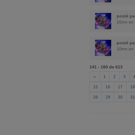
posté p
10mn en 
posté p
10mn en 
141 - 160 de 613
«
1
2
3
15
16
17
18
28
29
30
31