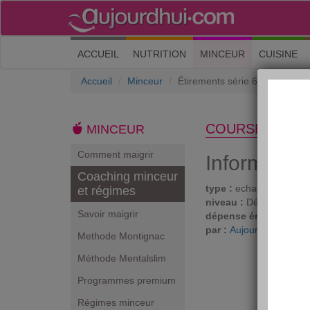
(current)
ACCUEIL
NUTRITION
MINCEUR
CUISINE
Accueil
Minceur
Étirements série 6
COURSE À PIE
MINCEUR
Comment maigrir
Informatio
Coaching minceur
type :
echauffements
et régimes
niveau :
Débutant
Savoir maigrir
dépense énergétique 
par :
Aujourdhui.com
Methode Montignac
Méthode Mentalslim
Programmes premium
Régimes minceur