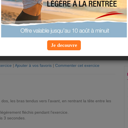
Je decouvre
ercice
|
Ajouter à vos favoris
|
Commenter cet exercice
n
dos, les bras tendus vers l'avant, en rentrant la tête entre les
légèrement fléchis pendant l'exercice.
ois 3 secondes.