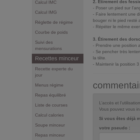
2. Étirement des fessi
Calcul IMC
- Poser un pied sur l'an
Calcul IMG
- Faire lentement une d
bouger ni le pied resté a
Réglette de régime
- Répéter le même exerc
Courbe de poids
3. Étirement des dors
Suivi des
- Prendre une position a
mensurations
- Se pencher très lente
Recettes minceur
la tête.
- Maintenir la position 
Recette experte du
jour
commentai
Menus régime
Repas équilibré
L’accès et l’utilisa
Liste de courses
Vous pouvez vous in
Calcul calories
Si vous êtes déjà 
Soupe minceur
votre pseudo :
Repas minceur