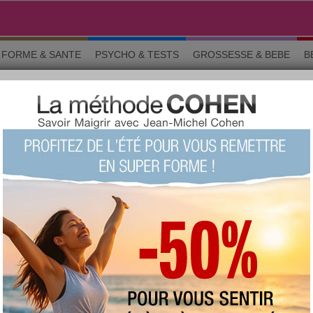
FORME & SANTE
PSYCHO & TESTS
GROSSESSE & BEBE
B
D
ns générales
favorite :
130 fois
commentée :
613 fois
:
308
proposée
votre avis sur ce produit ?
1
2
3
4