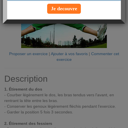
Je decouvre
Proposer un exercice
|
Ajouter à vos favoris
|
Commenter cet
exercice
Description
1. Étirement du dos
- Courber légèrement le dos, les bras tendus vers l'avant, en
rentrant la tête entre les bras.
- Conserver les genoux légèrement fléchis pendant l'exercice.
- Garder la position 5 fois 3 secondes.
2. Étirement des fessiers