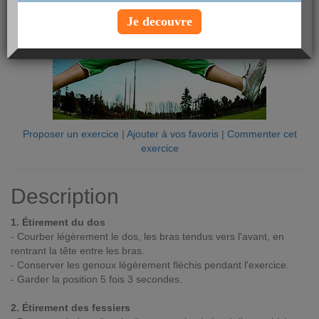
Je decouvre
Proposer un exercice
|
Ajouter à vos favoris
|
Commenter cet
exercice
Description
1. Étirement du dos
- Courber légèrement le dos, les bras tendus vers l'avant, en
rentrant la tête entre les bras.
- Conserver les genoux légèrement fléchis pendant l'exercice.
- Garder la position 5 fois 3 secondes.
2. Étirement des fessiers