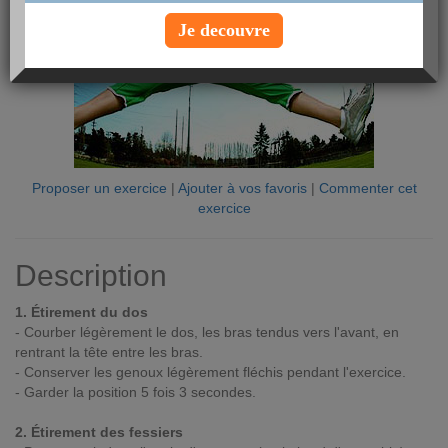
Je decouvre
Proposer un exercice
|
Ajouter à vos favoris
|
Commenter cet
exercice
Description
1. Étirement du dos
- Courber légèrement le dos, les bras tendus vers l'avant, en
rentrant la tête entre les bras.
- Conserver les genoux légèrement fléchis pendant l'exercice.
- Garder la position 5 fois 3 secondes.
2. Étirement des fessiers