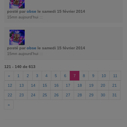
posté par
obse
le samedi 15 février 2014
15mn aujourd'hui :::
posté par
obse
le samedi 15 février 2014
15mn aujourd'hui :::
121 - 140 de 613
«
1
2
3
4
5
6
7
8
9
10
11
12
13
14
15
16
17
18
19
20
21
22
23
24
25
26
27
28
29
30
31
»