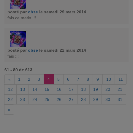
posté par
obse
le samedi 29 mars 2014
fais ce matin !!!
posté par
obse
le samedi 22 mars 2014
fais :::
61 - 80 de 613
«
1
2
3
4
5
6
7
8
9
10
11
12
13
14
15
16
17
18
19
20
21
22
23
24
25
26
27
28
29
30
31
»