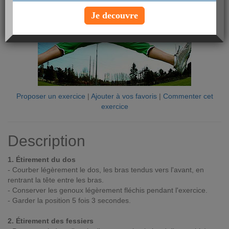
Je decouvre
Proposer un exercice
|
Ajouter à vos favoris
|
Commenter cet
exercice
Description
1. Étirement du dos
- Courber légèrement le dos, les bras tendus vers l'avant, en
rentrant la tête entre les bras.
- Conserver les genoux légèrement fléchis pendant l'exercice.
- Garder la position 5 fois 3 secondes.
2. Étirement des fessiers