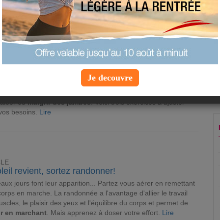
CLE
ent galber vos jambes
Je decouvre
de belles jambes, ça se mérite ! Inutile de battre des records
rance sur votre vélo ou de vous éterniser sur un tapis roulant
galber ou
maigrir des jambes
. Voici trois exercices à ajuster
vos besoins.
Lire
CLE
leil revient, sortez randonner!
aux jours font leur apparition... Partez vous aérer en remettant
corps en marche. La randonnée a l'avantage d'allier le travail
scles, le plaisir des yeux et l'équilibre du corps et permet de
ir en marchant
. Mais apprenez à doser votre effort.
Lire