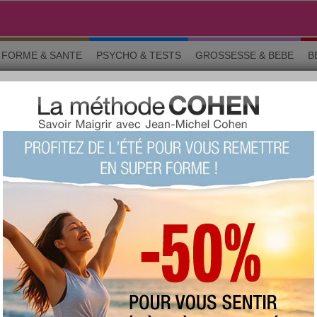
FORME & SANTE
PSYCHO & TESTS
GROSSESSE & BEBE
B
inceur
Minceur
ARTICLE
Les fruits, amis ou ennemis de notre
ligne ?
Riches en sucre, les fruits sont souvent
accusés de faire grossir. Or on nous répète
sans cesse qu’il faut consommer 5 fruits et
légumes par jour, car c’est bon pour la santé.
Alors on fait quoi ?
Lire