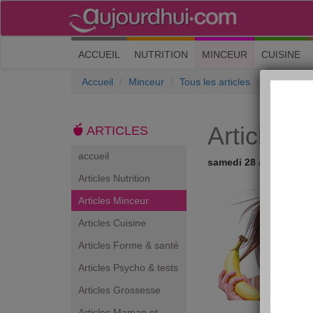
(current)
ACCUEIL
NUTRITION
MINCEUR
CUISINE
Accueil
Minceur
Tous les articles
Articles M
Articles 
ARTICLES
accueil
samedi 28 avril 2018
Articles Nutrition
Articles Minceur
Articles Cuisine
Articles Forme & santé
Articles Psycho & tests
Articles Grossesse
Articles Maman et