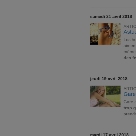
samedi 21 avril 2018
ARTI
Astu
Les ho
aiment
même t
des f
jeudi 19 avril 2018
ARTI
Gare
Gare a
trop 
prendr
mardi 17 avril 2018