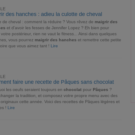
CLE
ir des hanches : adieu la culotte de cheval
e de cheval : comment la réduire ? Vous rêvez de
maigrir des
hes
et d'avoir les fesses de Jennifer Lopez ? Eh bien pour
 votre postérieur, rien ne vaut le fitness... Ainsi dans quelques
nes, vous pourrez
maigrir des hanches
et remettre cette petite
oire que vous aimez tant !
Lire
CLE
ent faire une recette de Pâques sans chocolat
oi les oeufs seraient toujours en
chocolat
pour
Pâques
?
hanger la tradition, et composez votre propre menu avec des
originaux cette année. Voici des recettes de Pâques légères et
es !
Lire