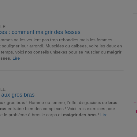
CLE
ces : comment maigrir des fesses
mmes ne les veulent pas trop rebondies mais les femmes
 souligner leur arrondi. Musclées ou galbées, voire les deux en
emps, voici nos conseils unisexes pour se muscler ou
maigrir
esses
.
Lire
CLE
 aux gros bras
ux gros bras ! Homme ou femme, l'effet disgracieux de
bras
gras
entraîne bien des complexes ! Voici trois exercices pour
e le problème à bras le corps et
maigrir des bras
!
Lire