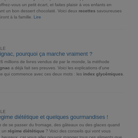
ffrez-vous un petit écart, et faites plaisir à vos enfants en
ant un bon dessert chocolaté. Voici deux
recettes
savoureuses
iront à la famille.
Lire
CLE
ignac, pourquoi ça marche vraiment ?
6 millions de livres vendus de par le monde, la méthode
gnac
a déjà fait ses preuves. Voici les explications d'une
te qui commence avec ces deux mots : les
index glycémiques
.
CLE
égime diététique et quelques gourmandises !
ile de se passer du fromage, des gâteaux ou des glaces quand
t un
régime diététique
? Voici des conseils qui vont vous
 heureux, car vous aller pouvoir manger tous ces aliments que