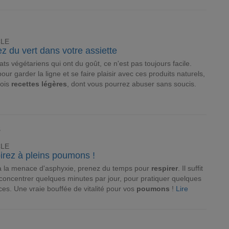
CLE
z du vert dans votre assiette
ats végétariens qui ont du goût, ce n'est pas toujours facile.
pour garder la ligne et se faire plaisir avec ces produits naturels,
rois
recettes
légères
, dont vous pourrez abuser sans soucis.
8
CLE
irez à pleins poumons !
à la menace d'asphyxie, prenez du temps pour
respirer
. Il suffit
concentrer quelques minutes par jour, pour pratiquer quelques
ces. Une vraie bouffée de vitalité pour vos
poumons
!
Lire