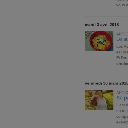
vous a
mardi 3 avril 2018
ARTI
Le so
Les As
est ma
Et l'o
chole
vendredi 30 mars 201
ARTI
Se p
Il est
un mo
compe
exemp