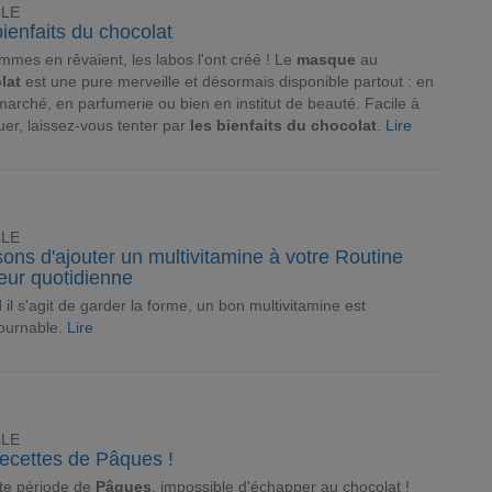
CLE
ienfaits du chocolat
mmes en rêvaient, les labos l'ont créé ! Le
masque
au
lat
est une pure merveille et désormais disponible partout : en
arché, en parfumerie ou bien en institut de beauté. Facile à
uer, laissez-vous tenter par
les bienfaits du chocolat
.
Lire
CLE
sons d'ajouter un multivitamine à votre Routine
eur quotidienne
il s'agit de garder la forme, un bon multivitamine est
ournable.
Lire
CLE
recettes de Pâques !
te période de
Pâques
, impossible d'échapper au chocolat !