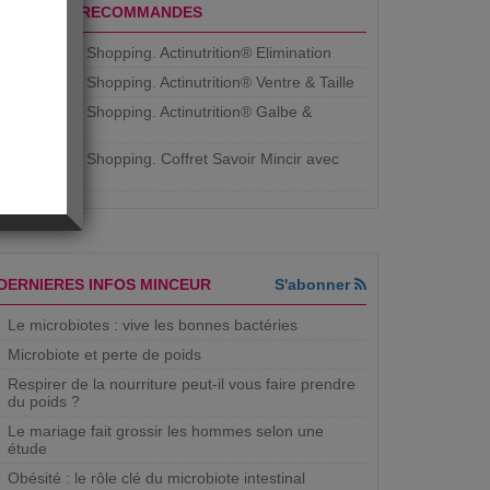
PRODUITS RECOMMANDES
Aujourdhui Shopping. Actinutrition® Elimination
Aujourdhui Shopping. Actinutrition® Ventre & Taille
Aujourdhui Shopping. Actinutrition® Galbe &
Courbe
Aujourdhui Shopping. ​Coffret Savoir Mincir avec
Jean
DERNIERES INFOS MINCEUR
S'abonner
Le microbiotes : vive les bonnes bactéries
Microbiote et perte de poids
Respirer de la nourriture peut-il vous faire prendre
du poids ?
Le mariage fait grossir les hommes selon une
étude
Obésité : le rôle clé du microbiote intestinal