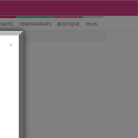
M'inscrire
|
Me connecter
|
? Visite guidée
EAUTE
TEMOIGNAGES
BOUTIQUE
PLUS...
×