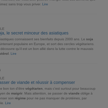
imez sans trop vous priver.
Lire
CLE
ja, le secret minceur des asiatiques
iastiques connaissent ses bienfaits depuis 2000 ans. Le
soja
intenant populaire en Europe, et sort des cercles végétariens.
n découvre qu'il est un bon allié dans la lutte contre le mauvais
stérol
.
Lire
8
CLE
asser de viande et réussir à compenser
 de bon ton d'être
végétarien
, mais c'est surtout pour beaucoup
yen de
maigrir
. Mais attention, se passer de
viande
oblige à
nser son
régime
pour ne pas manquer de protéines, par
le.
Lire