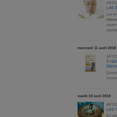
ARTI
Les b
Les fe
choco
superm
appliq
mercredi 11 avril 2018
ARTI
3 rai
Minc
Quand 
incont
mardi 10 avril 2018
ARTI
Les 
En cet