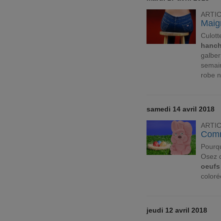
ARTI
Maigr
Culott
hanc
galber
semai
robe n
samedi 14 avril 2018
ARTI
Comm
Pourqu
Osez c
oeufs
coloré
jeudi 12 avril 2018