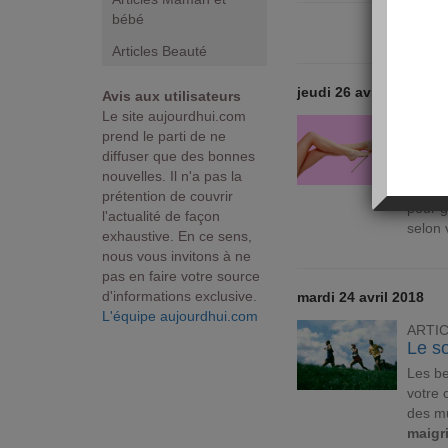
bébé
Articles Beauté
jeudi 26 avril 2018
Avis aux utilisateurs
Le site aujourdhui.com
ARTI
prend le parti de ne
Comm
diffuser que des bonnes
Avoir 
nouvelles. Il n'a pas la
d'endu
prétention de couvrir
pour 
l'actualité de façon
selon 
exhaustive. En ce sens,
nous vous invitons à ne
pas en faire votre source
d'informations exclusive.
mardi 24 avril 2018
L'équipe aujourdhui.com
ARTI
Le so
Les be
votre 
des mu
maigr