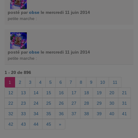
posté par
obse
le mercredi 11 juin 2014
petite marche :
posté par
obse
le mercredi 11 juin 2014
petite marche :
1 - 20 de 896
1
2
3
4
5
6
7
8
9
10
11
12
13
14
15
16
17
18
19
20
21
22
23
24
25
26
27
28
29
30
31
32
33
34
35
36
37
38
39
40
41
42
43
44
45
»