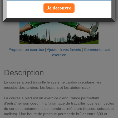
Je decouvre
Proposer un exercice
|
Ajouter à vos favoris
|
Commenter cet
exercice
Description
La course à pied travaille le système cardio-vasculaire, les
muscles des jambes, les fessiers et les abdominaux.
La course à pied est un exercice d'endurance permettant
d'entraîner son coeur. Il a l'avantage de travailler tous les muscles
du corps et notamment les membres inférieurs (fesses, cuisses et
mollets). Une heure de pratique permet de brûler entre 600 et