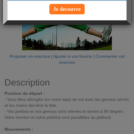
Je decouvre
Proposer un exercice
|
Ajouter à vos favoris
|
Commenter cet
exercice
Description
Position de départ :
- Vous êtes allongée sur votre tapis de sol avec les genoux serrés
et les mains derrière la tête.
- Vos jambes et vos genoux sont relevés et serrés à 90 degrés.
Votre menton et votre poitrine sont parallèles au plafond.
Mouvements :