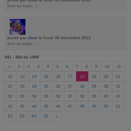
posté par
obse
le lundi 30 décembre 2013
5mn ce matin ::::
posté par
obse
le lundi 30 décembre 2013
5mn ce matin ::::
341 - 360 de 1099
«
1
2
3
4
5
6
7
8
9
10
11
12
13
14
15
16
17
18
19
20
21
22
23
24
25
26
27
28
29
30
31
32
33
34
35
36
37
38
39
40
41
42
43
44
45
46
47
48
49
50
51
52
53
54
55
»