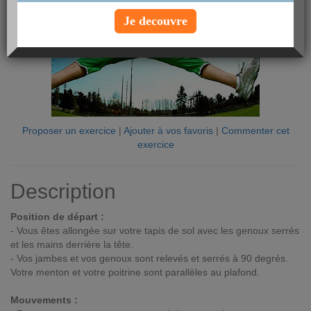
Je decouvre
Proposer un exercice
|
Ajouter à vos favoris
|
Commenter cet
exercice
Description
Position de départ :
- Vous êtes allongée sur votre tapis de sol avec les genoux serrés
et les mains derrière la tête.
- Vos jambes et vos genoux sont relevés et serrés à 90 degrés.
Votre menton et votre poitrine sont parallèles au plafond.
Mouvements :