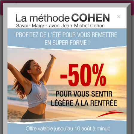
Toggle
navigation
×
Tog
COURSE À PIED
sea
Informations générales
type :
exercises musculaires
niveau :
Débutant
dépense énergétique :
332
proposée par :
Aujourdhui.com
favorite :
861 fois
commentée :
1099 fois
votre avis sur ce produit ?
1
2
3
4