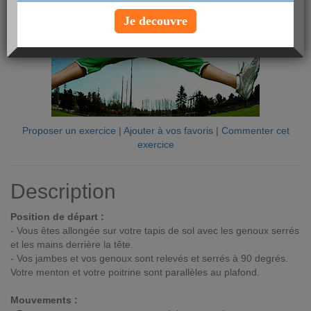
Je decouvre
Proposer un exercice
|
Ajouter à vos favoris
|
Commenter cet
exercice
Description
Position de départ :
- Vous êtes allongée sur votre tapis de sol avec les genoux serrés
et les mains derrière la tête.
- Vos jambes et vos genoux sont relevés et serrés à 90 degrés.
Votre menton et votre poitrine sont parallèles au plafond.
Mouvements :