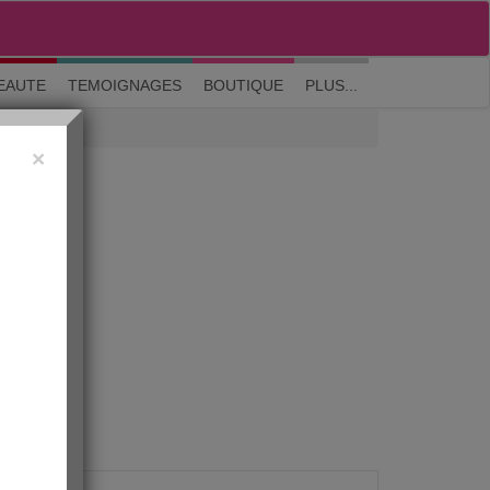
M'inscrire
|
Me connecter
|
? Visite guidée
EAUTE
TEMOIGNAGES
BOUTIQUE
PLUS...
×