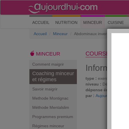
(current)
ACCUEIL
NUTRITION
MINCEUR
CUISINE
Accueil
Minceur
Abdominaux inversés
COURSE À PIE
MINCEUR
Comment maigrir
Informatio
Coaching minceur
type :
exercises muscul
et régimes
niveau :
Débutant
Savoir maigrir
dépense énergétique 
par :
Aujourdhui.com
Methode Montignac
Méthode Mentalslim
Programmes premium
Régimes minceur