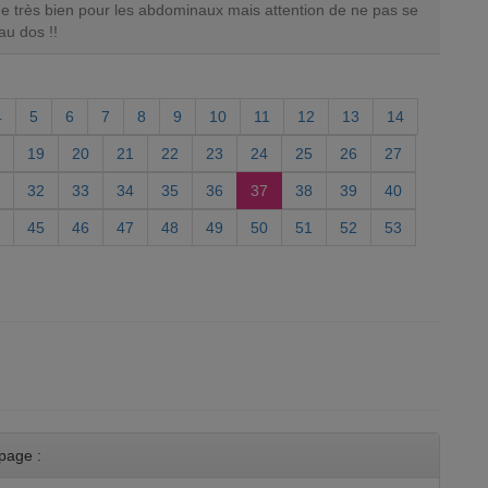
 très bien pour les abdominaux mais attention de ne pas se
au dos !!
4
5
6
7
8
9
10
11
12
13
14
19
20
21
22
23
24
25
26
27
32
33
34
35
36
37
38
39
40
45
46
47
48
49
50
51
52
53
page :