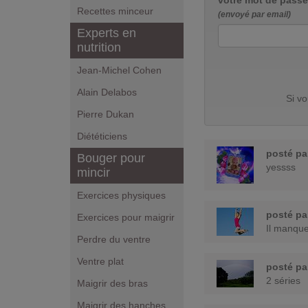
votre mot de passe
Recettes minceur
(envoyé par email)
Experts en
nutrition
Jean-Michel Cohen
Alain Delabos
Si v
Pierre Dukan
Diététiciens
posté p
Bouger pour
yessss
mincir
Exercices physiques
posté p
Exercices pour maigrir
Il manque
Perdre du ventre
Ventre plat
posté p
2 séries
Maigrir des bras
Maigrir des hanches