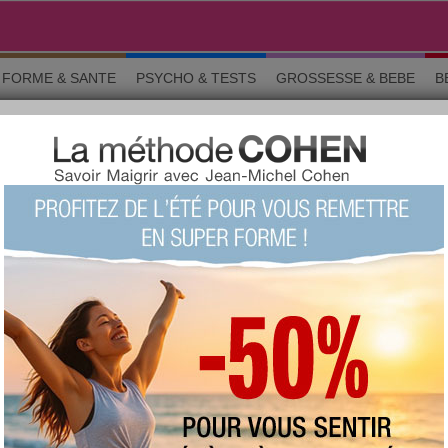
FORME & SANTE
PSYCHO & TESTS
GROSSESSE & BEBE
B
D
ns générales
aires
favorite :
861 fois
commentée :
1099 fois
:
332
proposée
votre avis sur ce produit ?
1
2
3
4