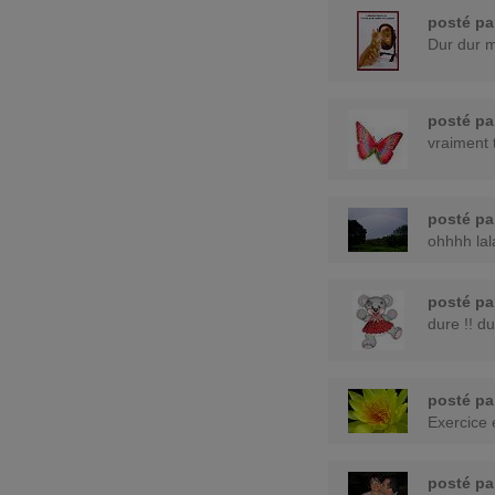
posté p
Dur dur m
posté p
vraiment 
posté p
ohhhh lal
posté p
dure !! d
posté p
Exercice e
posté p