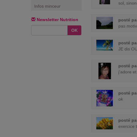
sol, sinon
Infos minceur
Newsletter Nutrition
posté p
pas moti
OK
posté p
JE dis OU
posté p
j'adore e
posté p
ok
posté p
exercice t