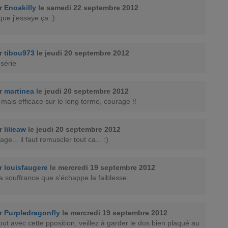
ar
Enoakilly
le samedi 22 septembre 2012
 que j'essaye ça :)
ar
tibou973
le jeudi 20 septembre 2012
 série
ar
martinea
le jeudi 20 septembre 2012
 mais efficace sur le long terme, courage !!
ar
lilieaw
le jeudi 20 septembre 2012
age... il faut remuscler tout ca... :)
ar
louisfaugere
le mercredi 19 septembre 2012
la souffrance que s'échappe la faiblesse.
ar
Purpledragonfly
le mercredi 19 septembre 2012
out avec cette pposition, veillez à garder le dos bien plaqué au