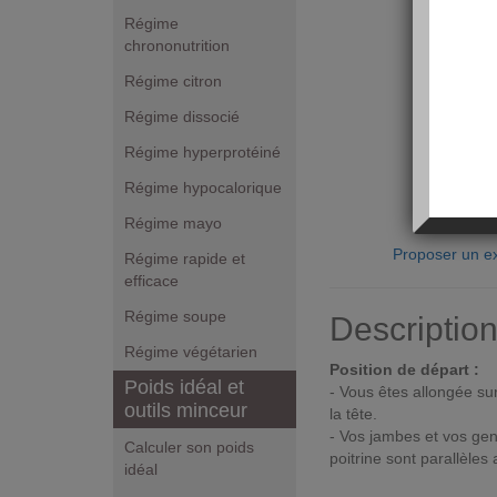
Régime
chrononutrition
Régime citron
Régime dissocié
Régime hyperprotéiné
Régime hypocalorique
Régime mayo
Proposer un ex
Régime rapide et
efficace
Régime soupe
Descriptio
Régime végétarien
Position de départ :
Poids idéal et
- Vous êtes allongée sur
outils minceur
la tête.
- Vos jambes et vos gen
Calculer son poids
poitrine sont parallèles
idéal