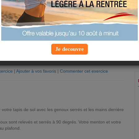
Je decouvre
ercice
|
Ajouter à vos favoris
|
Commenter cet exercice
n
 votre tapis de sol avec les genoux serrés et les mains derrière
oux sont relevés et serrés à 90 degrés. Votre menton et votre
 au plafond.