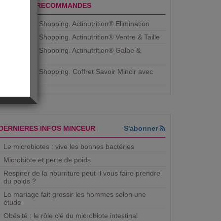
PRODUITS RECOMMANDES
Aujourdhui Shopping. Actinutrition® Elimination
Aujourdhui Shopping. Actinutrition® Ventre & Taille
Aujourdhui Shopping. Actinutrition® Galbe &
Courbe
Aujourdhui Shopping. ​Coffret Savoir Mincir avec
Jean
DERNIERES INFOS MINCEUR
S'abonner
Le microbiotes : vive les bonnes bactéries
Microbiote et perte de poids
Respirer de la nourriture peut-il vous faire prendre
du poids ?
Le mariage fait grossir les hommes selon une
étude
Obésité : le rôle clé du microbiote intestinal