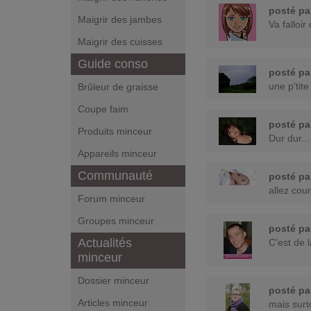
posté p
Maigrir des jambes
Va falloir
Maigrir des cuisses
Guide conso
posté p
une p'tite
Brûleur de graisse
Coupe faim
posté p
Produits minceur
Dur dur...
Appareils minceur
Communauté
posté p
allez cour
Forum minceur
Groupes minceur
posté p
Actualités
C'est de 
minceur
Dossier minceur
posté p
Articles minceur
mais surt