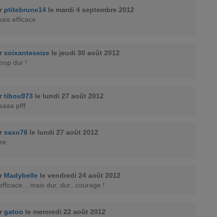
ar
ptitebrune14
le mardi 4 septembre 2012
ais efficace
ar
soixanteseize
le jeudi 30 août 2012
trop dur !
ar
tibou973
le lundi 27 août 2012
aaaa pfff
ar
saxo76
le lundi 27 août 2012
ure
ar
Madybelle
le vendredi 24 août 2012
fficace... mais dur, dur...courage !
ar
gatoo
le mercredi 22 août 2012