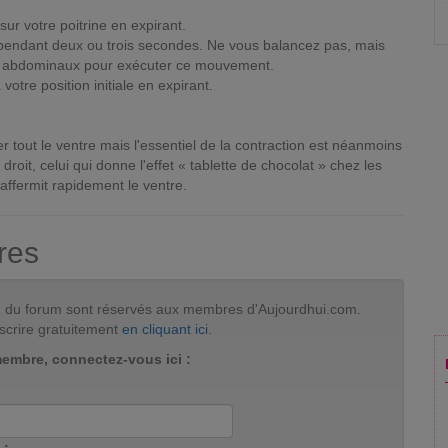
r votre poitrine en expirant.
 pendant deux ou trois secondes. Ne vous balancez pas, mais
vos abdominaux pour exécuter ce mouvement.
tre position initiale en expirant.
ler tout le ventre mais l'essentiel de la contraction est néanmoins
droit, celui qui donne l'effet « tablette de chocolat » chez les
ffermit rapidement le ventre.
res
tion du forum sont réservés aux membres d'Aujourdhui.com.
scrire gratuitement
en cliquant ici
.
membre, connectez-vous ici :