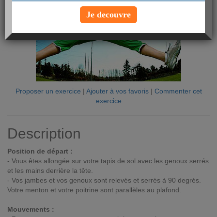
Je decouvre
Proposer un exercice
|
Ajouter à vos favoris
|
Commenter cet
exercice
Description
Position de départ :
- Vous êtes allongée sur votre tapis de sol avec les genoux serrés
et les mains derrière la tête.
- Vos jambes et vos genoux sont relevés et serrés à 90 degrés.
Votre menton et votre poitrine sont parallèles au plafond.
Mouvements :