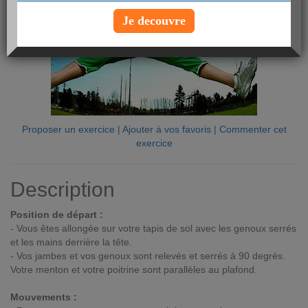
Je decouvre
Proposer un exercice
|
Ajouter à vos favoris
|
Commenter cet
exercice
Description
Position de départ :
- Vous êtes allongée sur votre tapis de sol avec les genoux serrés
et les mains derrière la tête.
- Vos jambes et vos genoux sont relevés et serrés à 90 degrés.
Votre menton et votre poitrine sont parallèles au plafond.
Mouvements :