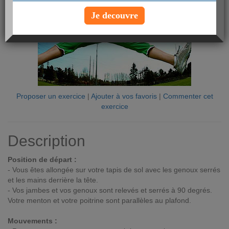
Je decouvre
Proposer un exercice
|
Ajouter à vos favoris
|
Commenter cet
exercice
Description
Position de départ :
- Vous êtes allongée sur votre tapis de sol avec les genoux serrés
et les mains derrière la tête.
- Vos jambes et vos genoux sont relevés et serrés à 90 degrés.
Votre menton et votre poitrine sont parallèles au plafond.
Mouvements :