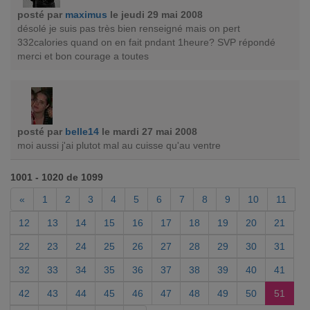
posté par
maximus
le jeudi 29 mai 2008
désolé je suis pas très bien renseigné mais on pert
332calories quand on en fait pndant 1heure? SVP répondé
merci et bon courage a toutes
posté par
belle14
le mardi 27 mai 2008
moi aussi j'ai plutot mal au cuisse qu'au ventre
1001 - 1020 de 1099
«
1
2
3
4
5
6
7
8
9
10
11
12
13
14
15
16
17
18
19
20
21
22
23
24
25
26
27
28
29
30
31
32
33
34
35
36
37
38
39
40
41
42
43
44
45
46
47
48
49
50
51