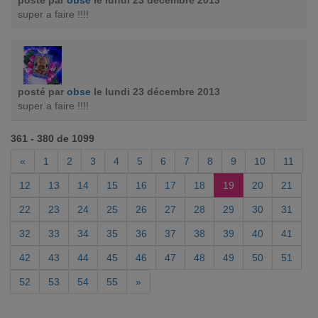
posté par
obse
le lundi 23 décembre 2013
super a faire !!!!
posté par
obse
le lundi 23 décembre 2013
super a faire !!!!
361 - 380 de 1099
«
1
2
3
4
5
6
7
8
9
10
11
12
13
14
15
16
17
18
19
20
21
22
23
24
25
26
27
28
29
30
31
32
33
34
35
36
37
38
39
40
41
42
43
44
45
46
47
48
49
50
51
52
53
54
55
»