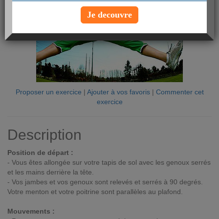
Je decouvre
Proposer un exercice
|
Ajouter à vos favoris
|
Commenter cet
exercice
Description
Position de départ :
- Vous êtes allongée sur votre tapis de sol avec les genoux serrés
et les mains derrière la tête.
- Vos jambes et vos genoux sont relevés et serrés à 90 degrés.
Votre menton et votre poitrine sont parallèles au plafond.
Mouvements :