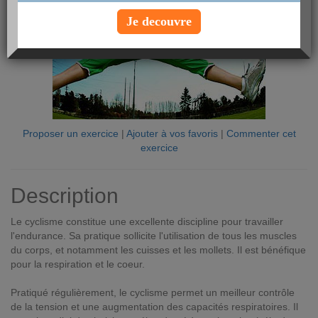
Je decouvre
Proposer un exercice
|
Ajouter à vos favoris
|
Commenter cet
exercice
Description
Le cyclisme constitue une excellente discipline pour travailler
l'endurance. Sa pratique sollicite l'utilisation de tous les muscles
du corps, et notamment les cuisses et les mollets. Il est bénéfique
pour la respiration et le coeur.
Pratiqué régulièrement, le cyclisme permet un meilleur contrôle
de la tension et une augmentation des capacités respiratoires. Il