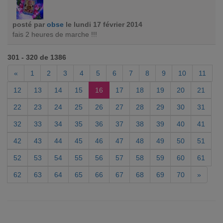
posté par
obse
le lundi 17 février 2014
fais 2 heures de marche !!!
301 - 320 de 1386
«
1
2
3
4
5
6
7
8
9
10
11
12
13
14
15
16
17
18
19
20
21
22
23
24
25
26
27
28
29
30
31
32
33
34
35
36
37
38
39
40
41
42
43
44
45
46
47
48
49
50
51
52
53
54
55
56
57
58
59
60
61
62
63
64
65
66
67
68
69
70
»