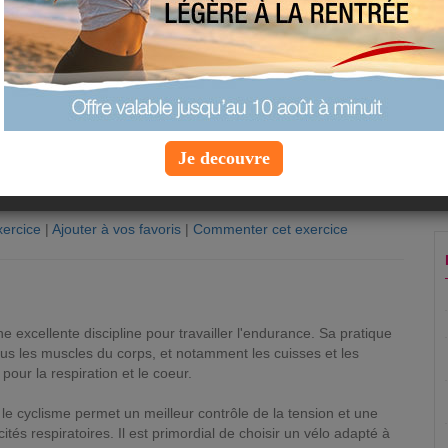
Je decouvre
ercice
|
Ajouter à vos favoris
|
Commenter cet exercice
n
e excellente discipline pour travailler l'endurance. Sa pratique
e tous les muscles du corps, et notamment les cuisses et les
 pour la respiration et le coeur.
 le cyclisme permet un meilleur contrôle de la tension et une
és respiratoires. Il est primordial de choisir un vélo adapté à