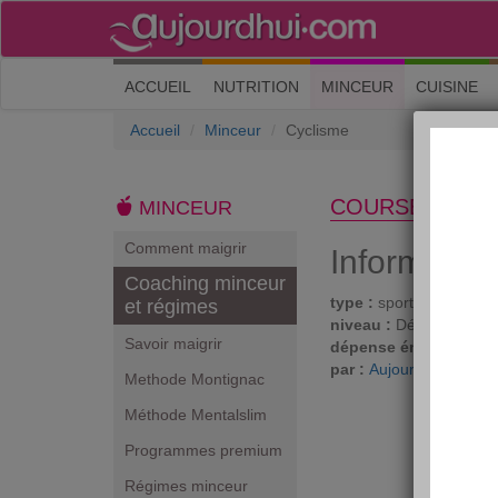
(current)
ACCUEIL
NUTRITION
MINCEUR
CUISINE
Accueil
Minceur
Cyclisme
COURSE À PIE
MINCEUR
Comment maigrir
Informatio
Coaching minceur
type :
sport et loisirs
et régimes
niveau :
Débutant
Savoir maigrir
dépense énergétique 
par :
Aujourdhui.com
Methode Montignac
Méthode Mentalslim
Programmes premium
Régimes minceur