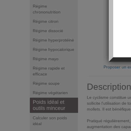
Régime
chrononutrition
Régime citron
Régime dissocié
Régime hyperprotéiné
Régime hypocalorique
Régime mayo
Proposer un ex
Régime rapide et
efficace
Régime soupe
Descriptio
Régime végétarien
Le cyclisme constitue un
Poids idéal et
sollicite l'utilisation d
outils minceur
mollets. Il est bénéfique
Calculer son poids
Pratiqué régulièrement,
idéal
augmentation des capacit