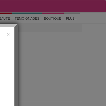
M'inscrire
|
Me connecter
|
? Visite guidée
EAUTE
TEMOIGNAGES
BOUTIQUE
PLUS...
×