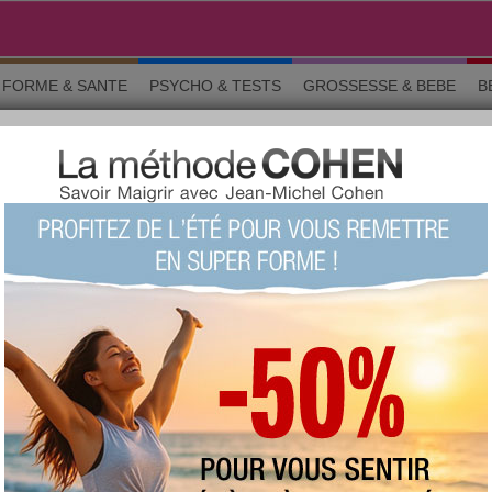
FORME & SANTE
PSYCHO & TESTS
GROSSESSE & BEBE
B
D
ns générales
favorite :
126 fois
commentée :
1386 fois
:
379
proposée
votre avis sur ce produit ?
1
2
3
4