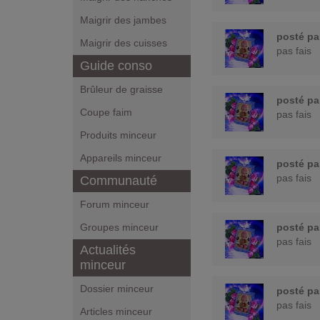
Maigrir des jambes
posté p
Maigrir des cuisses
pas fais
Guide conso
Brûleur de graisse
posté p
Coupe faim
pas fais
Produits minceur
Appareils minceur
posté p
pas fais
Communauté
Forum minceur
Groupes minceur
posté p
pas fais
Actualités
minceur
Dossier minceur
posté p
pas fais
Articles minceur