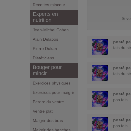
Recettes minceur
Experts en
Si v
nutrition
Jean-Michel Cohen
Alain Delabos
posté p
fais du 
Pierre Dukan
Diététiciens
Bouger pour
posté p
mincir
fais du 
Exercices physiques
Exercices pour maigrir
posté p
pas fais
Perdre du ventre
Ventre plat
posté p
Maigrir des bras
pas fais
Maigrir des hanches