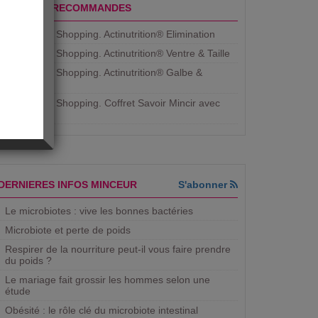
PRODUITS RECOMMANDES
Aujourdhui Shopping. Actinutrition® Elimination
Aujourdhui Shopping. Actinutrition® Ventre & Taille
Aujourdhui Shopping. Actinutrition® Galbe &
Courbe
Aujourdhui Shopping. ​Coffret Savoir Mincir avec
Jean
DERNIERES INFOS MINCEUR
S'abonner
Le microbiotes : vive les bonnes bactéries
Microbiote et perte de poids
Respirer de la nourriture peut-il vous faire prendre
du poids ?
Le mariage fait grossir les hommes selon une
étude
Obésité : le rôle clé du microbiote intestinal