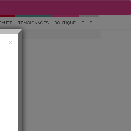
M'inscrire
|
Me connecter
|
? Visite guidée
EAUTE
TEMOIGNAGES
BOUTIQUE
PLUS...
×