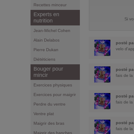
Recettes minceur
Experts en
Si v
nutrition
Jean-Michel Cohen
Alain Delabos
posté p
velo d'ap
Pierre Dukan
Diététiciens
Bouger pour
posté p
mincir
fais de la
Exercices physiques
Exercices pour maigrir
posté p
fais de la
Perdre du ventre
Ventre plat
posté p
Maigrir des bras
fais de la
Maigrir des hanches