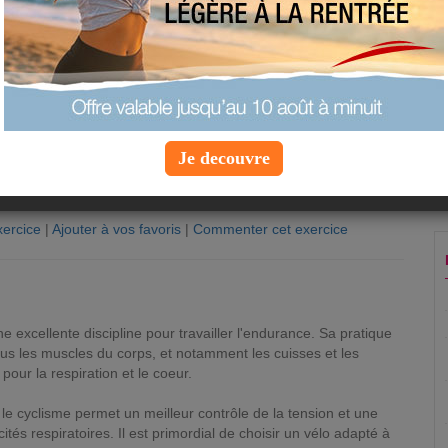
Je decouvre
ercice
|
Ajouter à vos favoris
|
Commenter cet exercice
n
e excellente discipline pour travailler l'endurance. Sa pratique
e tous les muscles du corps, et notamment les cuisses et les
 pour la respiration et le coeur.
 le cyclisme permet un meilleur contrôle de la tension et une
és respiratoires. Il est primordial de choisir un vélo adapté à