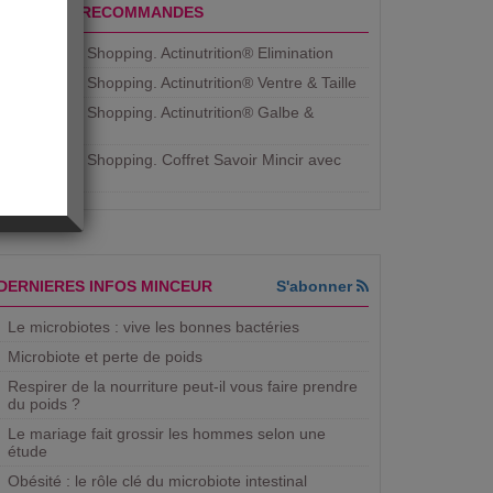
PRODUITS RECOMMANDES
Aujourdhui Shopping. Actinutrition® Elimination
Aujourdhui Shopping. Actinutrition® Ventre & Taille
Aujourdhui Shopping. Actinutrition® Galbe &
Courbe
Aujourdhui Shopping. ​Coffret Savoir Mincir avec
Jean
DERNIERES INFOS MINCEUR
S'abonner
Le microbiotes : vive les bonnes bactéries
Microbiote et perte de poids
Respirer de la nourriture peut-il vous faire prendre
du poids ?
Le mariage fait grossir les hommes selon une
étude
Obésité : le rôle clé du microbiote intestinal