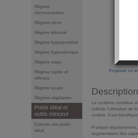
Régime
chrononutrition
Régime citron
Régime dissocié
Régime hyperprotéiné
Régime hypocalorique
Régime mayo
Proposer un ex
Régime rapide et
efficace
Régime soupe
Descriptio
Régime végétarien
Le cyclisme constitue un
Poids idéal et
sollicite l'utilisation d
outils minceur
mollets. Il est bénéfique
Calculer son poids
Pratiqué régulièrement,
idéal
augmentation des capacit