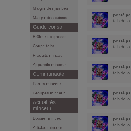
Maigrir des jambes
posté p
Maigrir des cuisses
fais de la
Guide conso
Brûleur de graisse
posté p
Coupe faim
fais de la
Produits minceur
Appareils minceur
posté p
fais de la
Communauté
Forum minceur
Groupes minceur
posté p
fais de la
Actualités
minceur
Dossier minceur
posté p
fais de la
Articles minceur