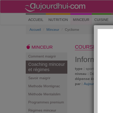
(current)
ACCUEIL
NUTRITION
MINCEUR
CUISINE
Accueil
Minceur
Cyclisme
COURSE À PIE
MINCEUR
Comment maigrir
Informatio
Coaching minceur
type :
sport et loisirs
et régimes
niveau :
Débutant
Savoir maigrir
dépense énergétique 
par :
Aujourdhui.com
Methode Montignac
Méthode Mentalslim
Programmes premium
Régimes minceur