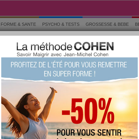
FORME & SANTE
PSYCHO & TESTS
GROSSESSE & BEBE
B
D
ns générales
favorite :
126 fois
commentée :
1386 fois
:
379
proposée
votre avis sur ce produit ?
1
2
3
4