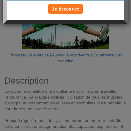
Je decouvre
Proposer un exercice
|
Ajouter à vos favoris
|
Commenter cet
exercice
Description
Le cyclisme constitue une excellente discipline pour travailler
l'endurance. Sa pratique sollicite l'utilisation de tous les muscles
du corps, et notamment les cuisses et les mollets. Il est bénéfique
pour la respiration et le coeur.
Pratiqué régulièrement, le cyclisme permet un meilleur contrôle
de la tension et une augmentation des capacités respiratoires. Il