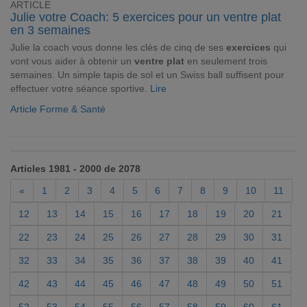
ARTICLE
Julie votre Coach: 5 exercices pour un ventre plat
en 3 semaines
Julie la coach vous donne les clés de cinq de ses
exercices
qui
vont vous aider à obtenir un
ventre plat
en seulement trois
semaines. Un simple tapis de sol et un Swiss ball suffisent pour
effectuer votre séance sportive.
Lire
Article Forme & Santé
Articles 1981 - 2000 de 2078
«
1
2
3
4
5
6
7
8
9
10
11
12
13
14
15
16
17
18
19
20
21
22
23
24
25
26
27
28
29
30
31
32
33
34
35
36
37
38
39
40
41
42
43
44
45
46
47
48
49
50
51