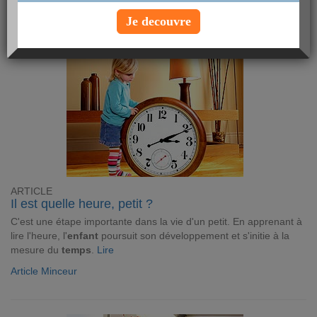
Article Minceur
Je decouvre
ARTICLE
Il est quelle heure, petit ?
C'est une étape importante dans la vie d'un petit. En apprenant à
lire l'heure, l'
enfant
poursuit son développement et s'initie à la
mesure du
temps
.
Lire
Article Minceur