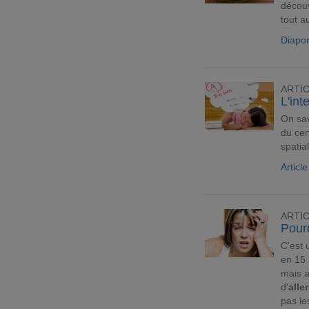
découv
tout a
Diapo
ARTI
L'int
On sa
du cer
spatia
Articl
ARTI
Pourq
C'est 
en 15 
mais a
d'
alle
pas le