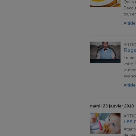
Qui a 
Découv
tout e
Articl
ARTI
Regar
La pop
votre
le mon
avance
Articl
mardi 23 janvier 2018
ARTI
Les 
Attent
de mei