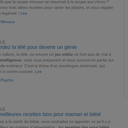
dit que la soupe minceur se résumait à la soupe aux choux ?
rez trois idées recettes pour varier les plaisirs, et vous régaler
n légèreté !
Lire
e Minceur
CLE
dez la télé pour devenir un génie
 culture, la télé, ou encore un
jeu vidéo
ne font pas de mal à
intelligence
, mais vous préparent et vous ouvrent en partie sur
de extérieur. C'est la thèse d'un sociologue américain, qui
 à contre-courant.
Lire
e Psycho
CLE
meilleures recettes bios pour maman et bébé
ive à la santé de bébé, vous souhaitez lui apporter ce qu'il y a
lleur en matière d'alimentation : les
recettes bio pour bébé