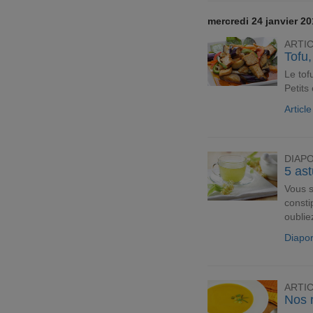
mercredi 24 janvier 2
ARTI
Tofu
Le tof
Petits
Article
DIAP
5 ast
Vous s
consti
oublie
Diapo
ARTI
Nos 