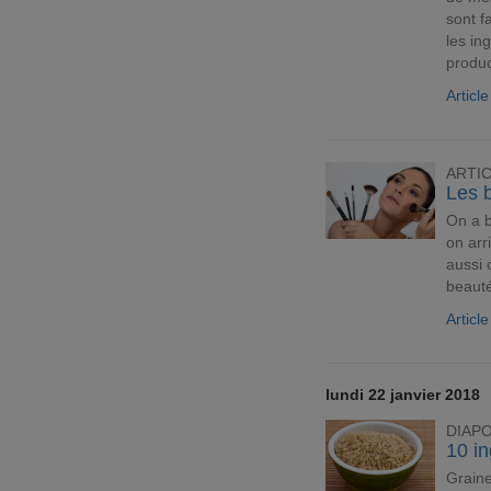
sont f
les in
produc
Artic
ARTI
Les 
On a b
on arr
aussi 
beauté
Articl
lundi 22 janvier 2018
DIAP
10 in
Graine