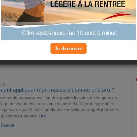
CLE
ucs pour éviter la déprime pendant la grossesse
ue l'on pense avant tout aux
grandes joies de la future
n
, les femmes enceintes présentent plus souvent qu’on ne le
Je decouvre
 des moments de
déprime pendant la grossesse
.
Lire
e Grossesse
CLE
ent appliquer mon mascara comme une pro ?
ication du mascara est l’un des gestes les plus techniques du
lage des yeux. Assurez-vous d’abord d’utiliser des produits
iques de qualité. Voici quelques conseils pour appliquer votre
up comme une pro.
Lire
e Beauté