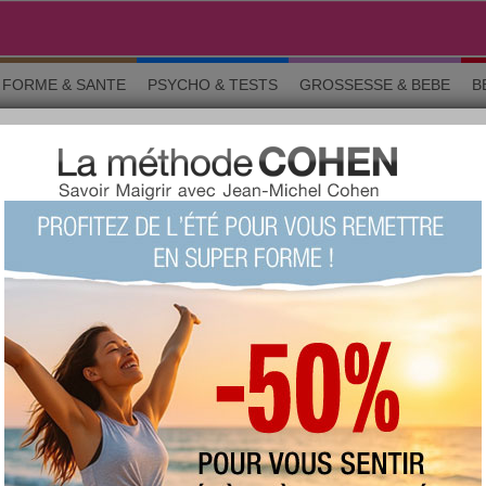
FORME & SANTE
PSYCHO & TESTS
GROSSESSE & BEBE
B
rticles
018
ARTICLE
Comment choisir ses vitamines ?
Devons-nous les prendre
naturelles
ou
synthétiques
? Si ces deux moyens sont
efficaces, il existe certaines particularités à ne
pas négliger, notamment pour la
vitamine
E,
la bêta carotène et les
vitamines
B6 et B9.
Lire
Article Minceur