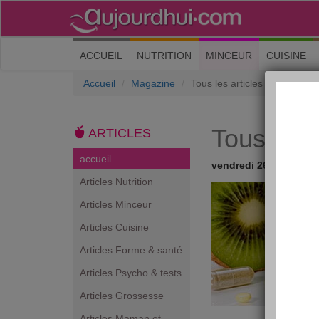
(current)
ACCUEIL
NUTRITION
MINCEUR
CUISINE
Accueil
Magazine
Tous les articles
Tous les a
ARTICLES
accueil
vendredi 26 janvier 2
Articles Nutrition
Articles Minceur
Articles Cuisine
Articles Forme & santé
Articles Psycho & tests
Articles Grossesse
Articles Maman et