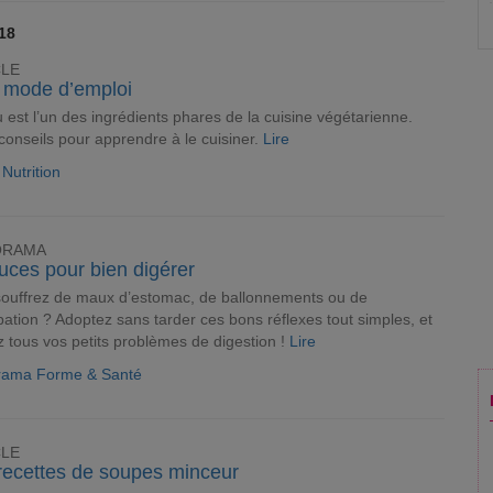
018
CLE
, mode d’emploi
u est l’un des ingrédients phares de la cuisine végétarienne.
 conseils pour apprendre à le cuisiner.
Lire
 Nutrition
ORAMA
uces pour bien digérer
ouffrez de maux d’estomac, de ballonnements ou de
pation ? Adoptez sans tarder ces bons réflexes tout simples, et
z tous vos petits problèmes de digestion !
Lire
rama Forme & Santé
CLE
recettes de soupes minceur