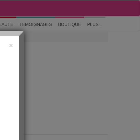
M'inscrire
|
Me connecter
|
? Visite guidée
EAUTE
TEMOIGNAGES
BOUTIQUE
PLUS...
×