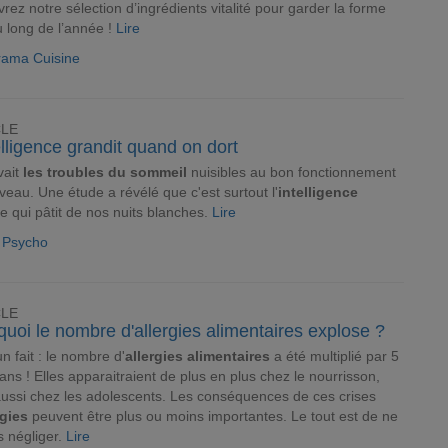
rez notre sélection d’ingrédients vitalité pour garder la forme
u long de l’année !
Lire
rama Cuisine
CLE
elligence grandit quand on dort
vait
les troubles du sommeil
nuisibles au bon fonctionnement
veau. Une étude a révélé que c'est surtout l'
intelligence
le qui pâtit de nos nuits blanches.
Lire
e Psycho
CLE
uoi le nombre d'allergies alimentaires explose ?
un fait : le nombre d'
allergies alimentaires
a été multiplié par 5
ans ! Elles apparaitraient de plus en plus chez le nourrisson,
ussi chez les adolescents. Les conséquences de ces crises
rgies
peuvent être plus ou moins importantes. Le tout est de ne
s négliger.
Lire