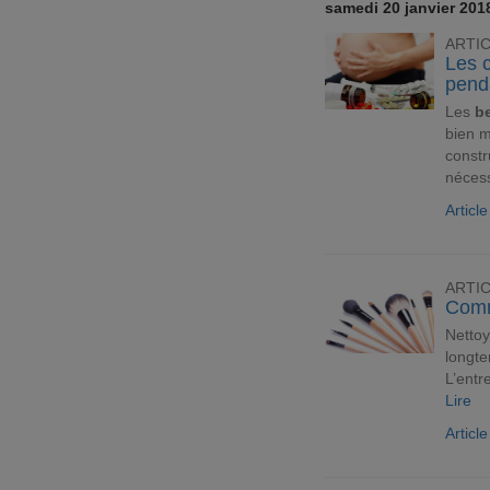
samedi 20 janvier 201
ARTI
Les 
pend
Les
b
bien m
constr
nécess
Articl
ARTI
Comm
Nettoy
longte
L’entr
Lire
Articl