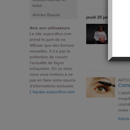
bébé
Articles Beauté
jeudi 25 janvier 2018
ARTI
Avis aux utilisateurs
10 tr
Le site aujourdhui.com
Bien q
prend le parti de ne
mama
diffuser que des bonnes
pense
nouvelles. Il n'a pas la
prétention de couvrir
Articl
l'actualité de façon
exhaustive. En ce sens,
nous vous invitons à ne
pas en faire votre source
ARTI
Comm
d'informations exclusive.
L'équipe aujourdhui.com
L’appl
maquil
cosmét
make 
Articl