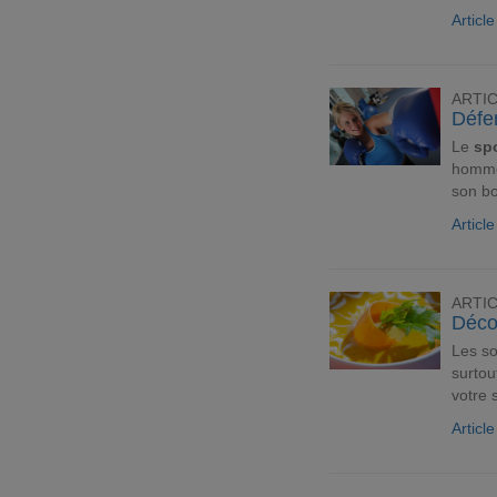
Article
ARTI
Défe
Le
sp
hommes
son bo
Articl
ARTI
Déco
Les so
surtou
votre 
Articl