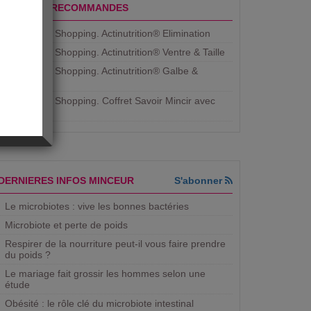
PRODUITS RECOMMANDES
Aujourdhui Shopping. Actinutrition® Elimination
Aujourdhui Shopping. Actinutrition® Ventre & Taille
Aujourdhui Shopping. Actinutrition® Galbe &
Courbe
Aujourdhui Shopping. ​Coffret Savoir Mincir avec
Jean
DERNIERES INFOS MINCEUR
S'abonner
Le microbiotes : vive les bonnes bactéries
Microbiote et perte de poids
Respirer de la nourriture peut-il vous faire prendre
du poids ?
Le mariage fait grossir les hommes selon une
étude
Obésité : le rôle clé du microbiote intestinal