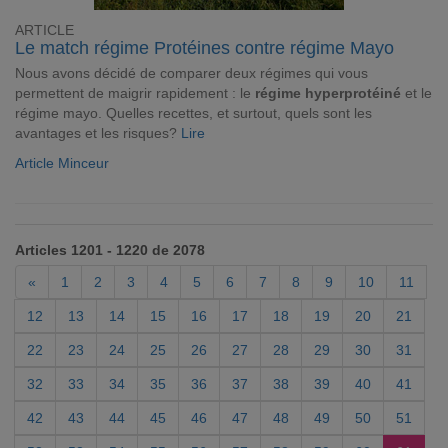
ARTICLE
Le match régime Protéines contre régime Mayo
Nous avons décidé de comparer deux régimes qui vous
permettent de maigrir rapidement : le
régime hyperprotéiné
et le
régime mayo. Quelles recettes, et surtout, quels sont les
avantages et les risques?
Lire
Article Minceur
Articles 1201 - 1220 de 2078
«
1
2
3
4
5
6
7
8
9
10
11
12
13
14
15
16
17
18
19
20
21
22
23
24
25
26
27
28
29
30
31
32
33
34
35
36
37
38
39
40
41
42
43
44
45
46
47
48
49
50
51