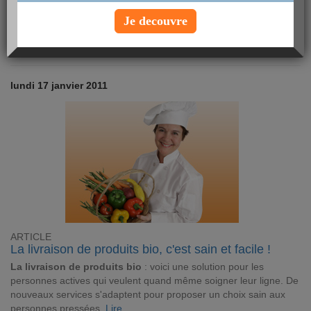
votre santé ? Voici les principales
méthodes pour arrêter de
fumer
.
Lire
Je decouvre
Article Minceur
lundi 17 janvier 2011
ARTICLE
La livraison de produits bio, c'est sain et facile !
La livraison de produits bio
: voici une solution pour les
personnes actives qui veulent quand même soigner leur ligne. De
nouveaux services s'adaptent pour proposer un choix sain aux
personnes pressées.
Lire