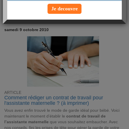
de faire une pause salutaire... Regardez ce programme.
Lire
Je decouvre
Article Minceur
samedi 9 octobre 2010
ARTICLE
Comment rédiger un contrat de travail pour
l'assistante maternelle ? (à imprimer)
Vous avez enfin trouvé le mode de garde idéal pour bébé. Voici
maintenant le moment d’établir le
contrat de travail de
l’assistante maternelle
que vous souhaitez embaucher. Avec
nos conseils, fini les prises de tête pour gérer la garde de votre