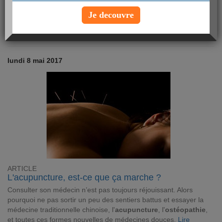
pendant la grossesse
! Vous n’en serez que plus rayonnante !
Lire
Je decouvre
Article Grossesse
lundi 8 mai 2017
ARTICLE
L'acupuncture, est-ce que ça marche ?
Consulter son médecin n’est pas toujours réjouissant. Alors
pourquoi ne pas sortir un peu des sentiers battus et essayer la
médecine traditionnelle chinoise, l'
acupuncture
, l'
ostéopathie
,
et toutes ces formes nouvelles de médecines douces.
Lire