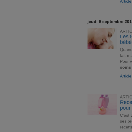
Articl
jeudi 9 septembre 201
ARTI
Les 5
bébé
Quand 
fait-m
Pour v
soins
Artic
ARTI
Recet
pour
C’est 
ses pr
recett