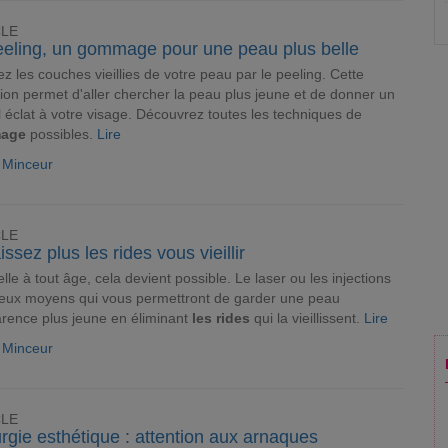
CLE
eeling, un gommage pour une peau plus belle
ez les couches vieillies de votre peau par le peeling. Cette
ion permet d'aller chercher la peau plus jeune et de donner un
 éclat à votre visage. Découvrez toutes les techniques de
age
possibles.
Lire
e Minceur
CLE
issez plus les rides vous vieillir
elle à tout âge, cela devient possible. Le laser ou les injections
eux moyens qui vous permettront de garder une peau
rence plus jeune en éliminant
les rides
qui la vieillissent.
Lire
e Minceur
CLE
rgie esthétique : attention aux arnaques