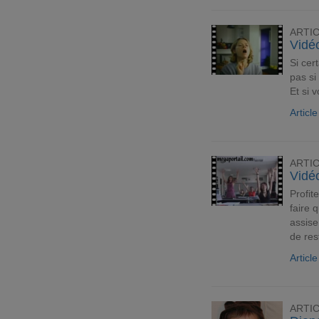
ARTI
Vidéo
Si cer
pas si
Et si 
Artic
ARTI
Vidé
Profit
faire 
assise
de res
Articl
ARTI