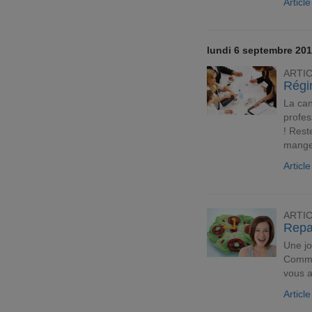
Articl
lundi 6 septembre 20
ARTI
Régim
La can
profes
! Rest
mange
Articl
ARTI
Repas
Une jo
Comme
vous a
Articl