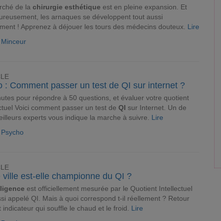
rché de la
chirurgie esthétique
est en pleine expansion. Et
reusement, les arnaques se développent tout aussi
ment ! Apprenez à déjouer les tours des médecins douteux.
Lire
e Minceur
CLE
 : Comment passer un test de QI sur internet ?
utes pour répondre à 50 questions, et évaluer votre quotient
ectuel Voici comment passer un test de
QI
sur Internet. Un de
illeurs experts vous indique la marche à suivre.
Lire
e Psycho
CLE
 ville est-elle championne du QI ?
lligence
est officiellement mesurée par le Quotient Intellectuel
si appelé QI. Mais à quoi correspond t-il réellement ? Retour
t indicateur qui souffle le chaud et le froid.
Lire