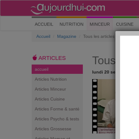
(current)
ACCUEIL
NUTRITION
MINCEUR
CUISINE
Accueil
Magazine
Tous les articles
Tous les a
ARTICLES
accueil
lundi 20 septembre 2
Articles Nutrition
Articles Minceur
Articles Cuisine
Articles Forme & santé
Articles Psycho & tests
Articles Grossesse
Articles Maman et