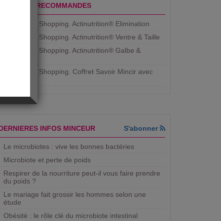
PRODUITS RECOMMANDES
Aujourdhui Shopping. Actinutrition® Elimination
Aujourdhui Shopping. Actinutrition® Ventre & Taille
Aujourdhui Shopping. Actinutrition® Galbe &
Courbe
Aujourdhui Shopping. ​Coffret Savoir Mincir avec
Jean
DERNIERES INFOS MINCEUR
S'abonner
Le microbiotes : vive les bonnes bactéries
Microbiote et perte de poids
Respirer de la nourriture peut-il vous faire prendre
du poids ?
Le mariage fait grossir les hommes selon une
étude
Obésité : le rôle clé du microbiote intestinal