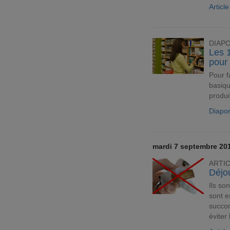
Artic
DIAP
Les 1
pour
Pour f
basiqu
produi
Diapo
mardi 7 septembre 20
ARTI
Déjo
Ils so
sont e
succom
éviter