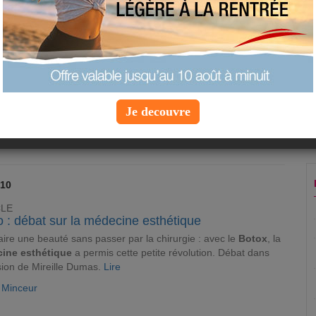
CLE
s des promenades en plein air !
es équestres,
promenades
bucoliques au milieu des feuilles
ées : l'automne peut aussi être une saison de sorties en plein
ême avec un pull, ce ne sont pas les choix d'escapades qui
Je decouvre
ent.
Lire
e Minceur
010
CLE
 : débat sur la médecine esthétique
aire une beauté sans passer par la chirurgie : avec le
Botox
, la
ine esthétique
a permis cette petite révolution. Débat dans
sion de Mireille Dumas.
Lire
e Minceur