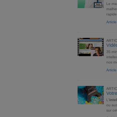
Le ma
malheu
rapide
Articl
ARTI
Vidéo
35 min
intell
nos me
Articl
ARTI
Votre
L'
inte
ou aus
sur ce