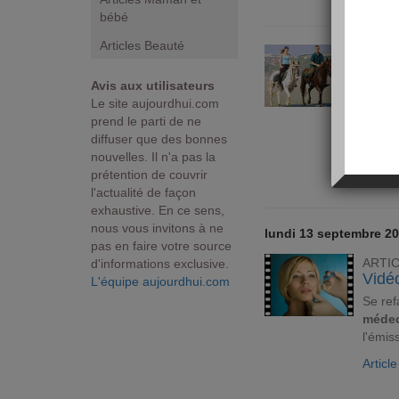
bébé
Articles Beauté
ARTI
Faite
Avis aux utilisateurs
Balad
Le site aujourdhui.com
mordor
prend le parti de ne
air! M
diffuser que des bonnes
manqu
nouvelles. Il n'a pas la
Articl
prétention de couvrir
l'actualité de façon
exhaustive. En ce sens,
nous vous invitons à ne
lundi 13 septembre 2
pas en faire votre source
d'informations exclusive.
ARTI
Vidéo
L'équipe aujourdhui.com
Se ref
médec
l'émis
Articl