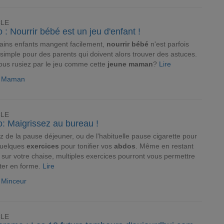
CLE
 : Nourrir bébé est un jeu d'enfant !
tains enfants mangent facilement,
nourrir bébé
n'est parfois
 simple pour des parents qui doivent alors trouver des astuces.
vous rusiez par le jeu comme cette
jeune maman
?
Lire
le Maman
CLE
o: Maigrissez au bureau !
ez de la pause déjeuner, ou de l'habituelle pause cigarette pour
quelques
exercices
pour tonifier vos
abdos
. Même en restant
 sur votre chaise, multiples exercices pourront vous permettre
ter en forme.
Lire
e Minceur
CLE