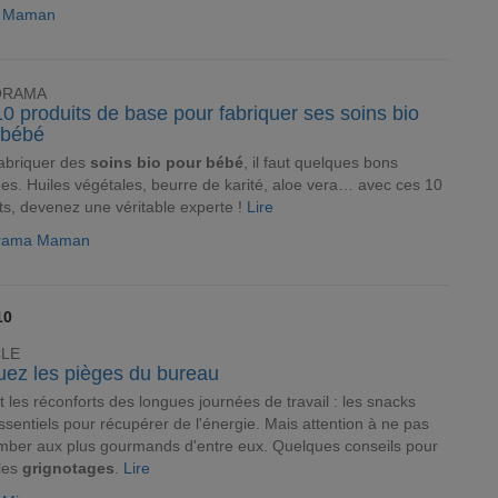
le Maman
ORAMA
0 produits de base pour fabriquer ses soins bio
 bébé
abriquer des
soins bio pour bébé
, il faut quelques bons
es. Huiles végétales, beurre de karité, aloe vera… avec ces 10
ts, devenez une véritable experte !
Lire
rama Maman
10
CLE
uez les pièges du bureau
nt les réconforts des longues journées de travail : les snacks
ssentiels pour récupérer de l'énergie. Mais attention à ne pas
ber aux plus gourmands d'entre eux. Quelques conseils pour
 les
grignotages
.
Lire