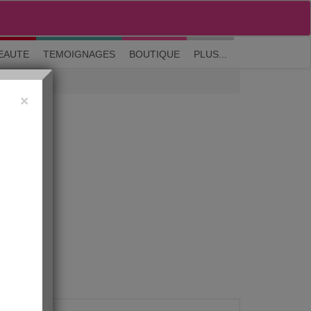
M'inscrire
|
Me connecter
|
? Visite guidée
EAUTE
TEMOIGNAGES
BOUTIQUE
PLUS...
×