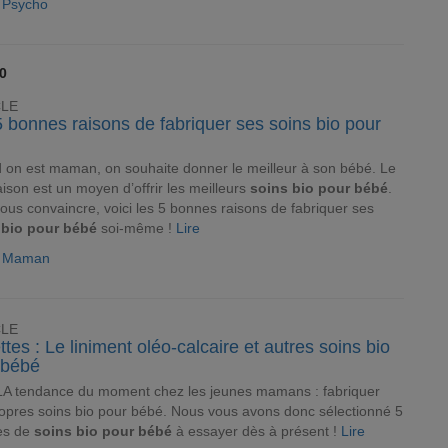
e Psycho
0
CLE
 bonnes raisons de fabriquer ses soins bio pour
on est maman, on souhaite donner le meilleur à son bébé. Le
aison est un moyen d’offrir les meilleurs
soins bio pour bébé
.
ous convaincre, voici les 5 bonnes raisons de fabriquer ses
 bio pour bébé
soi-même !
Lire
le Maman
CLE
tes : Le liniment oléo-calcaire et autres soins bio
 bébé
LA tendance du moment chez les jeunes mamans : fabriquer
opres soins bio pour bébé. Nous vous avons donc sélectionné 5
es de
soins bio pour bébé
à essayer dès à présent !
Lire