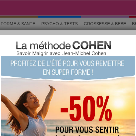
FORME & SANTE
PSYCHO & TESTS
GROSSESSE & BEBE
B
rticles
010
ARTICLE
Vidéo : Qu'est-ce que l'entretien du
4ème mois ?
L’
entretien du 4ème mois de grossesse
est
essentiel pour la future maman car ce rendez-
vous avec la
sage-femme
va permettre de
faire le point à l’entrée du second trimestre de
grossesse.
Lire
Article Grossesse