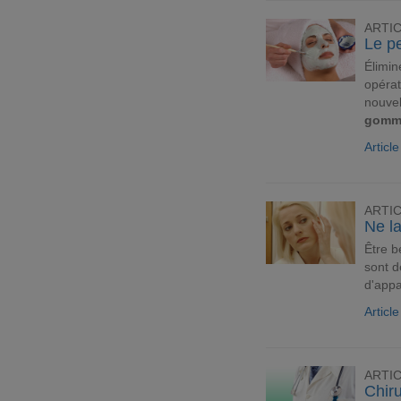
ARTI
Le p
Élimin
opérat
nouvel
gomm
Articl
ARTI
Ne la
Être b
sont d
d'appa
Articl
ARTI
Chiru