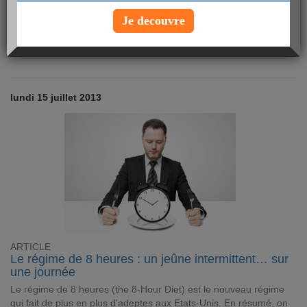
(ICCR), durant le congrès européen de l'European
Atherosclerosis Society (EAS) organisé à Lyon en juin dernier.
Je decouvre
Une vidéo à consulter !
Lire
Article Forme & Santé
lundi 15 juillet 2013
ARTICLE
Le régime de 8 heures : un jeûne intermittent… sur
une journée
Le régime de 8 heures (the 8-Hour Diet) est le nouveau régime
qui fait de plus en plus d’adeptes aux Etats-Unis. En résumé, on