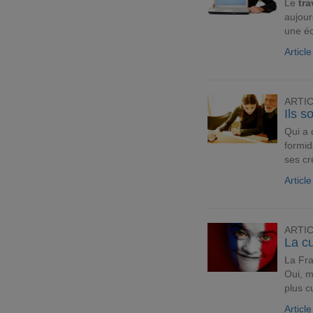
Le
tra
aujour
une é
Articl
ARTI
Ils s
Qui a 
formid
ses cr
Articl
ARTI
La cu
La Fr
Oui, m
plus c
Articl