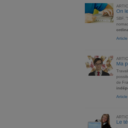
ARTI
On le
SBF, "
noma
ordin
Articl
ARTI
Ma pe
Travai
possib
de Fra
indép
Articl
ARTI
Le té