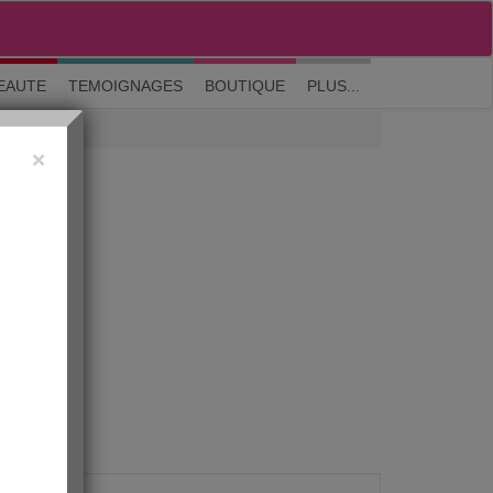
M'inscrire
|
Me connecter
|
? Visite guidée
EAUTE
TEMOIGNAGES
BOUTIQUE
PLUS...
×