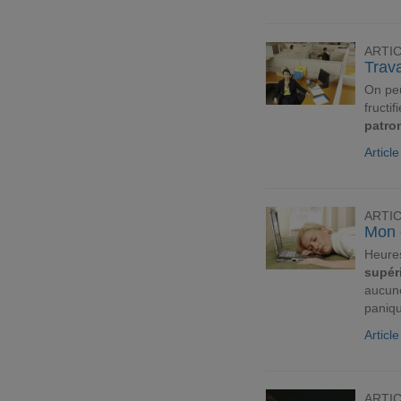
ARTI
Trava
On peu
fructif
patro
Articl
ARTI
Mon 
Heures
supér
aucune
paniqu
Articl
ARTI