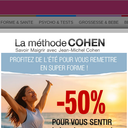
FORME & SANTE
PSYCHO & TESTS
GROSSESSE & BEBE
B
rticles
ARTICLE
Tout ce qui influence votre QI !
Le
QI
n'est pas seulement une histoire de
chiffres. Vous seriez surpris de découvrir l'effet
inattendu sur le
cerveau
de certains aspects
plutôt banals de notre vie.
Lire
Article Minceur