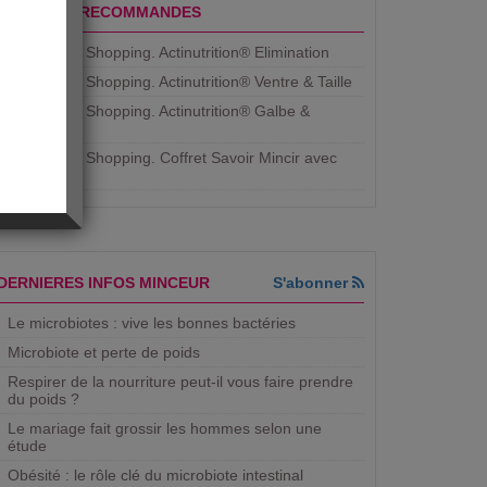
PRODUITS RECOMMANDES
Aujourdhui Shopping. Actinutrition® Elimination
Aujourdhui Shopping. Actinutrition® Ventre & Taille
Aujourdhui Shopping. Actinutrition® Galbe &
Courbe
Aujourdhui Shopping. ​Coffret Savoir Mincir avec
Jean
DERNIERES INFOS MINCEUR
S'abonner
Le microbiotes : vive les bonnes bactéries
Microbiote et perte de poids
Respirer de la nourriture peut-il vous faire prendre
du poids ?
Le mariage fait grossir les hommes selon une
étude
Obésité : le rôle clé du microbiote intestinal