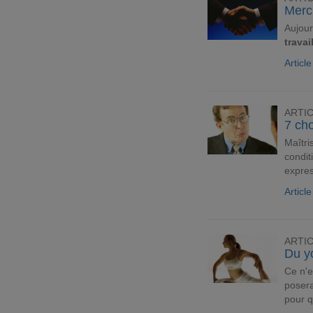
Merci
Aujour
travai
Articl
ARTI
7 cho
Maîtri
condit
expres
Articl
ARTI
Du yo
Ce n'e
posera
pour q