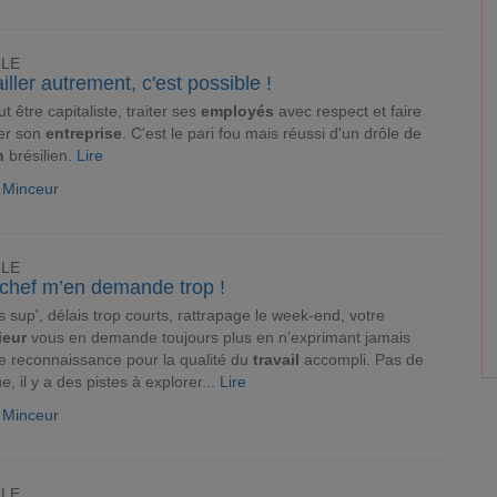
CLE
iller autrement, c'est possible !
t être capitaliste, traiter ses
employés
avec respect et faire
ier son
entreprise
. C'est le pari fou mais réussi d'un drôle de
n
brésilien.
Lire
e Minceur
CLE
chef m’en demande trop !
 sup', délais trop courts, rattrapage le week-end, votre
ieur
vous en demande toujours plus en n’exprimant jamais
 reconnaissance pour la qualité du
travail
accompli. Pas de
e, il y a des pistes à explorer...
Lire
e Minceur
CLE