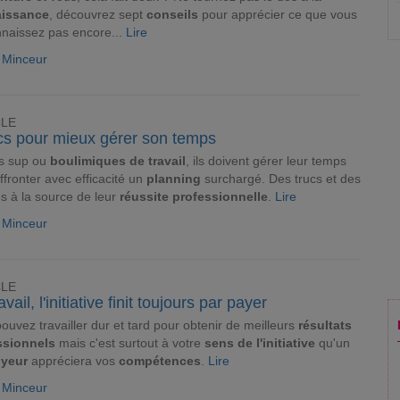
issance
, découvrez sept
conseils
pour apprécier ce que vous
naissez pas encore...
Lire
e Minceur
CLE
ucs pour mieux gérer son temps
s sup ou
boulimiques de travail
, ils doivent gérer leur temps
ffronter avec efficacité un
planning
surchargé. Des trucs et des
s à la source de leur
réussite professionnelle
.
Lire
e Minceur
CLE
avail, l'initiative finit toujours par payer
ouvez travailler dur et tard pour obtenir de meilleurs
résultats
ssionnels
mais c'est surtout à votre
sens de l'initiative
qu'un
yeur
appréciera vos
compétences
.
Lire
e Minceur