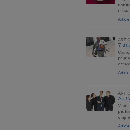
conna
ne con
Articl
ARTI
7 tr
Cadre
pour a
astuce
Articl
ARTI
Au tr
Vous p
profe
emplo
Articl