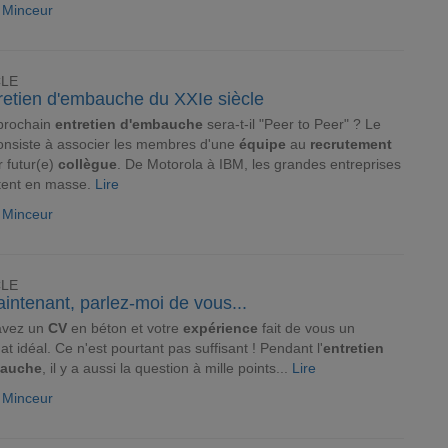
e Minceur
CLE
tretien d'embauche du XXIe siècle
 prochain
entretien d'embauche
sera-t-il "Peer to Peer" ? Le
nsiste à associer les membres d'une
équipe
au
recrutement
r futur(e)
collègue
. De Motorola à IBM, les grandes entreprises
tent en masse.
Lire
e Minceur
CLE
intenant, parlez-moi de vous...
avez un
CV
en béton et votre
expérience
fait de vous un
at idéal. Ce n'est pourtant pas suffisant ! Pendant l'
entretien
bauche
, il y a aussi la question à mille points...
Lire
e Minceur