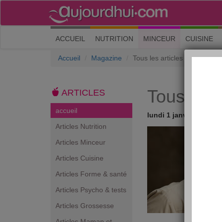
(current)
ACCUEIL
NUTRITION
MINCEUR
CUISINE
Accueil
Magazine
Tous les articles
Tous les a
ARTICLES
accueil
lundi 1 janvier 2007
Articles Nutrition
Articles Minceur
Articles Cuisine
Articles Forme & santé
Articles Psycho & tests
Articles Grossesse
Articles Maman et