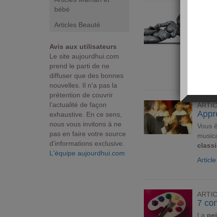
bébé
ARTI
7 jou
Articles Beauté
Des re
Avis aux utilisateurs
QI
- a
Le site aujourdhui.com
qu'une
prend le parti de ne
Articl
diffuser que des bonnes
nouvelles. Il n'a pas la
prétention de couvrir
l'actualité de façon
ARTI
Appr
exhaustive. En ce sens,
nous vous invitons à ne
Vous 
pas en faire votre source
musica
d'informations exclusive.
class
L'équipe aujourdhui.com
Articl
ARTI
7 con
La
pe