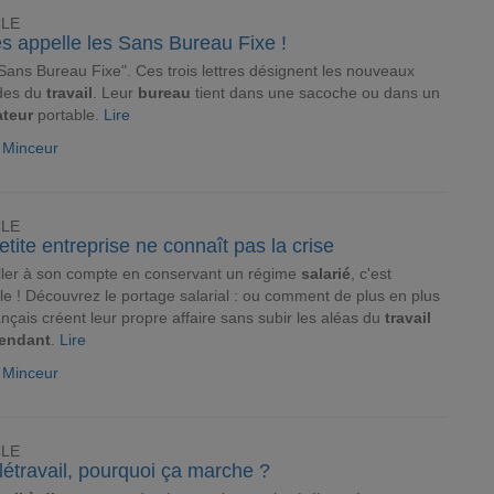
CLE
s appelle les Sans Bureau Fixe !
Sans Bureau Fixe". Ces trois lettres désignent les nouveaux
des du
travail
. Leur
bureau
tient dans une sacoche ou dans un
ateur
portable.
Lire
e Minceur
CLE
tite entreprise ne connaît pas la crise
ller à son compte en conservant un régime
salarié
, c'est
le ! Découvrez le portage salarial : ou comment de plus en plus
nçais créent leur propre affaire sans subir les aléas du
travail
endant
.
Lire
e Minceur
CLE
létravail, pourquoi ça marche ?