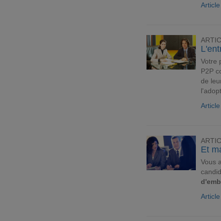
Articl
ARTI
L'en
Votre
P2P co
de leu
l'adop
Articl
ARTI
Et ma
Vous 
candid
d'em
Articl