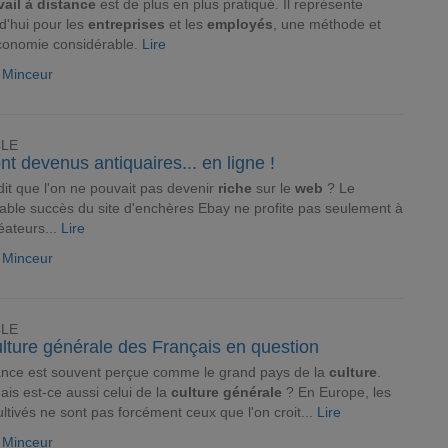
vail à distance
est de plus en plus pratiqué. Il représente
d'hui pour les
entreprises
et les
employés
, une méthode et
conomie considérable.
Lire
e Minceur
CLE
ont devenus antiquaires... en ligne !
dit que l'on ne pouvait pas devenir
riche
sur le
web
? Le
able succès du site d'enchères Ebay ne profite pas seulement à
éateurs...
Lire
e Minceur
CLE
lture générale des Français en question
ance est souvent perçue comme le grand pays de la
culture
.
ais est-ce aussi celui de la
culture générale
? En Europe, les
ultivés ne sont pas forcément ceux que l'on croit...
Lire
e Minceur