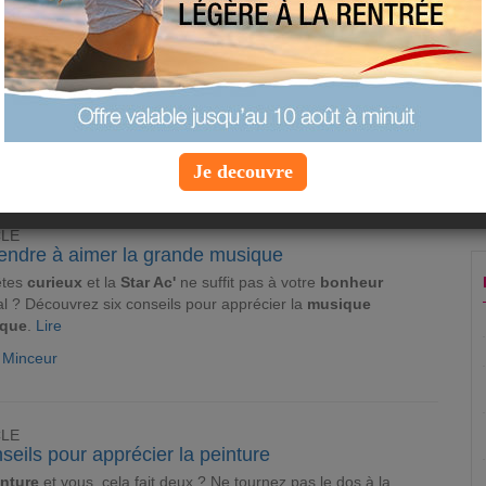
CLE
rs pour un QI surhumain !
cherches avaient déjà montré qu'il est possible d'
améliorer
son
u moins momentanément... Ce qu'on découvre aujourd'hui, c'est
 simple semaine d'efforts peut suffire.
Lire
e Minceur
Je decouvre
CLE
endre à aimer la grande musique
êtes
curieux
et la
Star Ac'
ne suffit pas à votre
bonheur
l ? Découvrez six conseils pour apprécier la
musique
ique
.
Lire
e Minceur
CLE
seils pour apprécier la peinture
inture
et vous, cela fait deux ? Ne tournez pas le dos à la