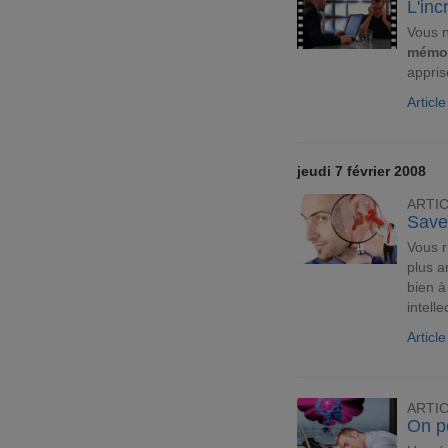
L'in
Vous n
mémor
appris
Articl
jeudi 7 février 2008
ARTI
Save
Vous r
plus a
bien 
intelle
Articl
ARTI
On pe