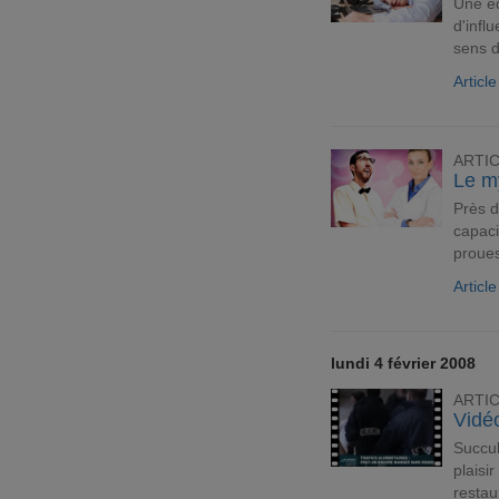
Une é
d'infl
sens d
Articl
ARTI
Le m
Près d
capaci
proue
Articl
lundi 4 février 2008
ARTI
Vidéo
Succu
plaisi
restau