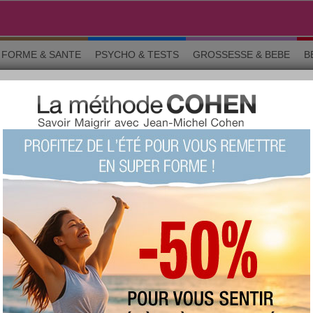
FORME & SANTE
PSYCHO & TESTS
GROSSESSE & BEBE
B
rticles
ARTICLE
Comment trouver le point G ?
Le mystérieux "
point G
" existe, mais la voie
pour le trouver est long et difficile. Voici les
indices pour parvenir au chemin du super-
orgasme
féminin.
Lire
Article Minceur