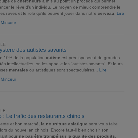
quipe de
chercheurs
a mis au point un procédé qui permet
uencer le rêve d'un individu. Le moyen de mieux comprendre le
es rêves et le rôle qu'ils peuvent jouer dans notre
cerveau
.
Lire
e Minceur
CLE
ystère des autistes savants
e 10% de la population
autiste
est prédisposée à de grandes
tés intellectuelles, on les appelle les "autistes savants". Et leurs
sses
mentales
ou artistiques sont spectaculaires...
Lire
e Minceur
CLE
 : Le trafic des restaurants chinois
lente et bon marché,
la nourriture asiatique
sera vous faire
r lors du nouvel an chinois. Encore faut-il bien choisir son
rant pour
ne pas être trompé sur la qualité des produits
.