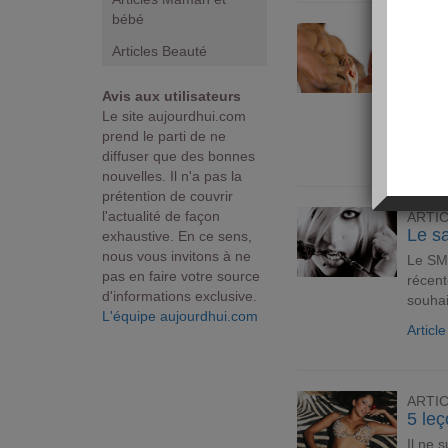
bébé
ARTI
Pourq
Articles Beauté
Les
f
Avis aux utilisateurs
qu'on 
Le site aujourdhui.com
sont à
prend le parti de ne
Articl
diffuser que des bonnes
nouvelles. Il n'a pas la
prétention de couvrir
l'actualité de façon
ARTI
Le s
exhaustive. En ce sens,
nous vous invitons à ne
Le SM
pas en faire votre source
récent
d'informations exclusive.
souhai
L'équipe aujourdhui.com
Articl
ARTI
5 leç
Il ne 