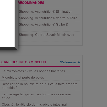
PRODUITS RECOMMANDES
Aujourdhui Shopping. Actinutrition® Elimination
Aujourdhui Shopping. Actinutrition® Ventre & Taille
Aujourdhui Shopping. Actinutrition® Galbe &
Courbe
Aujourdhui Shopping. ​Coffret Savoir Mincir avec
Jean
DERNIERES INFOS MINCEUR
S'abonner
Le microbiotes : vive les bonnes bactéries
Microbiote et perte de poids
Respirer de la nourriture peut-il vous faire prendre
du poids ?
Le mariage fait grossir les hommes selon une
étude
Obésité : le rôle clé du microbiote intestinal