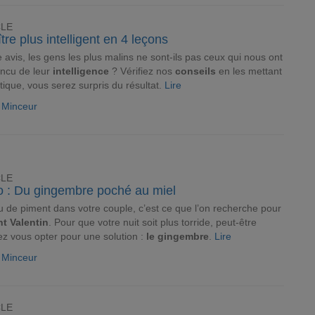
CLE
tre plus intelligent en 4 leçons
e avis, les gens les plus malins ne sont-ils pas ceux qui nous ont
ncu de leur
intelligence
? Vérifiez nos
conseils
en les mettant
tique, vous serez surpris du résultat.
Lire
e Minceur
CLE
o : Du gingembre poché au miel
 de piment dans votre couple, c’est ce que l’on recherche pour
nt Valentin
. Pour que votre nuit soit plus torride, peut-être
ez vous opter pour une solution :
le gingembre
.
Lire
e Minceur
CLE