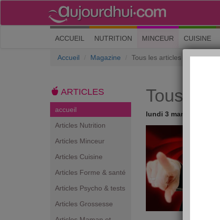
(current)
ACCUEIL
NUTRITION
MINCEUR
CUISINE
Accueil
Magazine
Tous les articles
Tous les a
ARTICLES
accueil
lundi 3 mars 2008
Articles Nutrition
Articles Minceur
Articles Cuisine
Articles Forme & santé
Articles Psycho & tests
Articles Grossesse
Articles Maman et