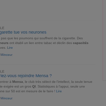
CLE
garette tue vos neurones
 a pas que les poumons qui souffrent de la cigarette. Des
heurs
ont établi un lien entre tabac et déclin des
capacités
ives.
Lire
e Minceur
CLE
riez-vous rejoindre Mensa ?
entrer à
Mensa
, le club très sélect de l’intellect, la seule tenue
te exigée est un gros
QI
. Statistiques à l’appui, seule une
ne sur 50 est en mesure de le faire !
Lire
e Minceur