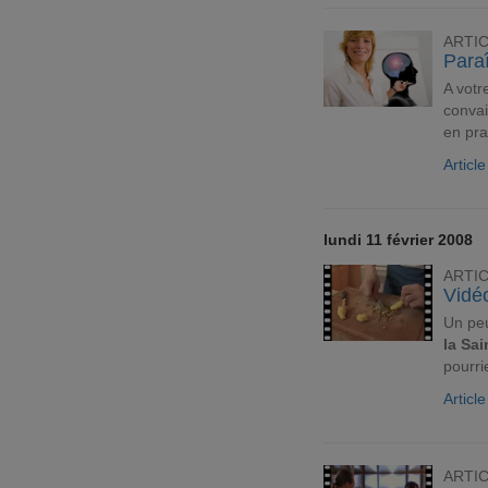
ARTI
Paraî
A votr
convai
en pra
Articl
lundi 11 février 2008
ARTI
Vidé
Un peu
la Sai
pourri
Articl
ARTI