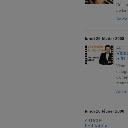
Découv
de lo
Articl
lundi 25 février 2008
ARTI
Vidé
5 fru
Vitami
et lég
Cohen 
manger
Article
lundi 18 février 2008
ARTICLE
test fanny