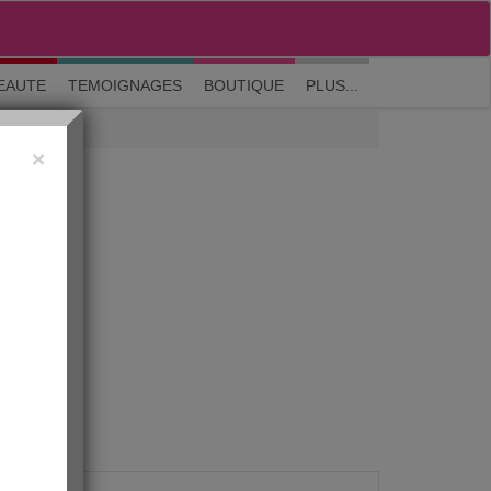
M'inscrire
|
Me connecter
|
? Visite guidée
EAUTE
TEMOIGNAGES
BOUTIQUE
PLUS...
×