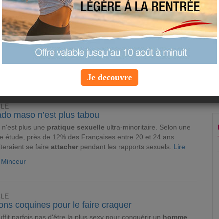
CLE
uoi simulent-elles l'orgasme ?
emmes
privées d'
orgasme
, ça arrive beaucoup plus souvent
ne pourrait le croire. Les résultats d'une récente étude anglaise
 ce sujet stupéfiants.
Lire
e Minceur
Je decouvre
CLE
ado maso n’est plus tabou
 n'est plus une
pratique sexuelle
ultra-minoritaire. Selon une
e étude, près de 12% des Françaises entre 20 et 24 ans
teraient se faire
attacher
pendant les rapports sexuels.
Lire
e Minceur
CLE
ons coquines pour le faire craquer
suffit parfois pas d'être la plus sexy pour conquérir un
homme
.