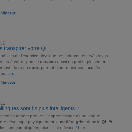
e Minceur
CLE
s transpirer votre QI
néfices de l’exercice physique ne sont pas réservés à vos
s ou à votre ligne, le
cerveau
aussi en profite pleinement.
prouvé, faire du
sport
permet d’entretenir ses facultés
les.
Lire
e Minceur
CLE
ilingues sont-ils plus intelligents ?
scientifiquement prouvé : l'apprentissage d'une langue
gère développe physiquement la
matière grise
donc le
QI
. Et
lles sont compliquées, plus c'est efficace !
Lire