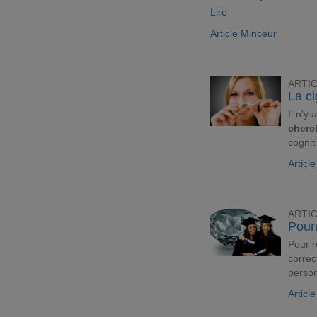
Lire
Article Minceur
ARTI
La ci
Il n'y
cherc
cognit
Articl
ARTI
Pour
Pour r
correc
person
Articl