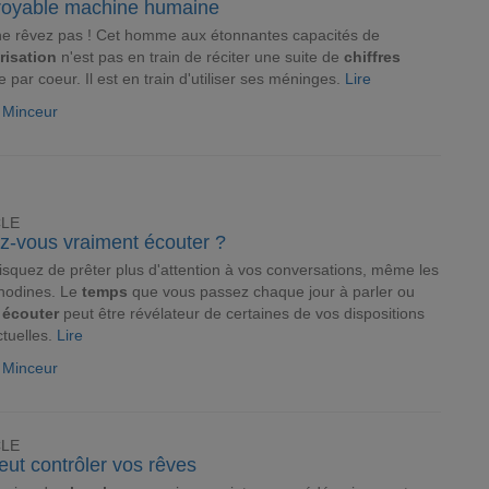
croyable machine humaine
e rêvez pas ! Cet homme aux étonnantes capacités de
isation
n'est pas en train de réciter une suite de
chiffres
e par coeur. Il est en train d'utiliser ses méninges.
Lire
e Minceur
CLE
z-vous vraiment écouter ?
isquez de prêter plus d'attention à vos conversations, même les
nodines. Le
temps
que vous passez chaque jour à parler ou
à
écouter
peut être révélateur de certaines de vos dispositions
ctuelles.
Lire
e Minceur
CLE
ut contrôler vos rêves