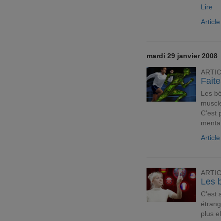
Lire
Articl
mardi 29 janvier 2008
ARTI
Faite
Les bé
muscle
C’est 
menta
Articl
ARTI
Les b
C'est 
étran
plus e