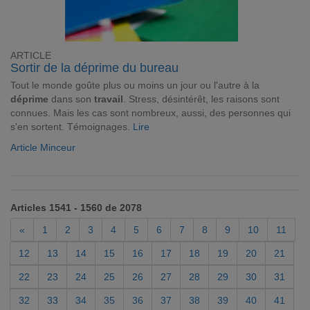
ARTICLE
Sortir de la déprime du bureau
Tout le monde goûte plus ou moins un jour ou l'autre à la
déprime
dans son
travail
. Stress, désintérêt, les raisons sont
connues. Mais les cas sont nombreux, aussi, des personnes qui
s'en sortent. Témoignages.
Lire
Article Minceur
Articles 1541 - 1560 de 2078
«
1
2
3
4
5
6
7
8
9
10
11
12
13
14
15
16
17
18
19
20
21
22
23
24
25
26
27
28
29
30
31
32
33
34
35
36
37
38
39
40
41