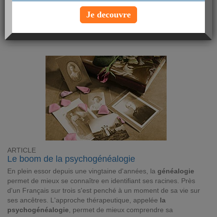
personnalité
, dont le fameux MBTI via un test psychotechnique.
Lire
Je decouvre
Article Minceur
ARTICLE
Le boom de la psychogénéalogie
En plein essor depuis une vingtaine d'années, la
généalogie
permet de mieux se connaître en identifiant ses racines. Près
d'un Français sur trois s'est penché à un moment de sa vie sur
ses ancêtres. L'approche thérapeutique, appelée
la
psychogénéalogie
, permet de mieux comprendre sa