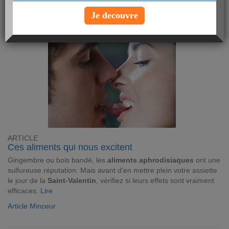
Article Psycho
Je decouvre
ARTICLE
Ces aliments qui nous excitent
Gingembre ou bois bandé, les
aliments aphrodisiaques
ont une
sulfureuse réputation. Mais avant d'en mettre plein votre assiette
le jour de la
Saint-Valentin
, vérifiez si leurs effets sont vraiment
efficaces.
Lire
Article Minceur