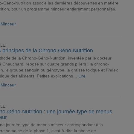
-Géno-Nutrition associe les dernières découvertes en matière
rition, pour un programme minceur entièrement personnalisé.
e Minceur
CLE
 principes de la Chrono-Géno-Nutrition
hode de la Chrono-Géno-Nutrition, inventée par le docteur
 Chauchard, repose sur quatre grands piliers : la chrono-
ion, le groupe sanguin ou génotype, la graisse toxique et l’index
ique des aliments. Petites explications…
Lire
e Minceur
CLE
no-Géno-Nutrition : une journée-type de menus
eur
une journée type de menus minceur correspondant à la
re semaine de la phase 1, c’est-à-dire la phase de