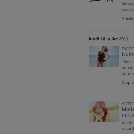
fitnes
succom
Articl
lundi 18 juillet 2011
DIAP
Notre
Tissus
nouvea
pour c
Diapo
ARTI
Mode
minc
Bientô
record