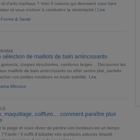
s et d’arts martiaux ? Voici 5 raisons qui devraient vous faire
ber et vous motiver à combattre la sédentarité !
Lire
e Forme & Santé
ORAMA
 sélection de maillots de bain amincissants
 gainants, coupes structurées, ceintures larges… Découvrez les
ux maillots de bain amincissants ou effet ventre plat, parfaits
acher vos petites rondeurs en toute subtilité.
Lire
rama Minceur
CLE
, maquillage, coiffure… comment paraître plus
e
t la plage et vous rêvez de perdre vos rondeurs en un temps
 ? Facile ! Il suffit d’adopter ces quelques astuces beauté