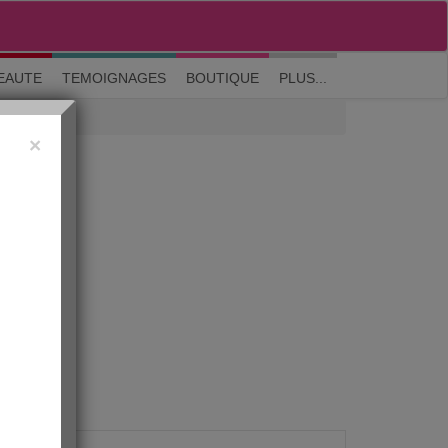
M'inscrire
|
Me connecter
|
? Visite guidée
EAUTE
TEMOIGNAGES
BOUTIQUE
PLUS...
×