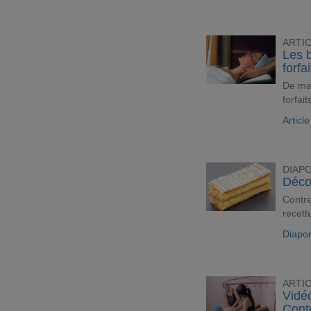
ARTI
Les b
forfa
De mar
forfait
Articl
DIAP
Décou
Contre
recett
Diapo
ARTI
Vidéo
Cont