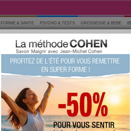
FORME & SANTE
PSYCHO & TESTS
GROSSESSE & BEBE
B
rticles
ur, c’est bon pour la santé… de votre cœur !
 faire l’amour est excellent pour entretenir votre cœur et vos
 pas question de s’en priver !
Lire
r