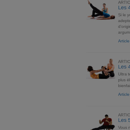
ARTI
Les 
Si le 
adepte
d’orig
argume
Articl
ARTI
Les 
Ultra 
plus é
bienfa
Articl
ARTI
Les 5
Vous n