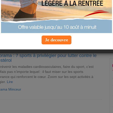
CLE
ucs et astuces pour marcher plus au quotidien
plus au quotidien, ce n’est pas si difficile qu’on le croit.
rez nos 10 astuces pour atteindre votre objectif !
Lire
e Minceur
Je decouvre
ORAMA
rama : 7 sports à privilégier pour lutter contre le
stérol
révenir les maladies cardiovasculaires, faire du sport, c’est
Mais pas n’importe lequel : il faut miser sur les sports
rance qui renforcent le cœur. Zoom sur les sept activités à
gier.
Lire
rama Minceur