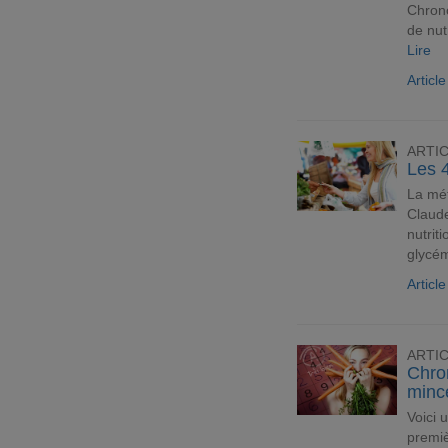
Chrono
de nut
Lire
Articl
ARTI
Les 4
La mét
Claude
nutrit
glycém
Articl
ARTI
Chro
minc
Voici 
premiè