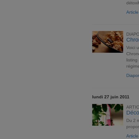
détoxi
Articl
DIAP
Chron
Voici 
Chrono
listing
régime
Diapo
lundi 27 juin 2011
ARTI
Décou
Du 2 m
propos
Articl