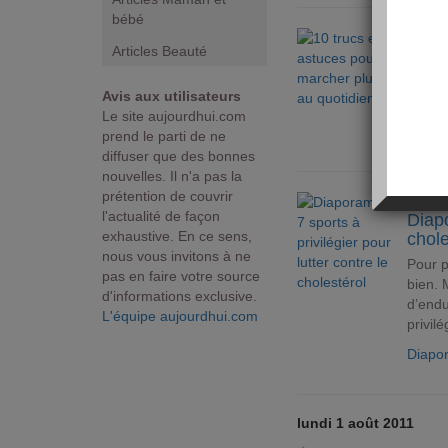
bébé
ARTI
Articles Beauté
10 tr
Bouger 
Avis aux utilisateurs
Découv
Le site aujourdhui.com
Articl
prend le parti de ne
diffuser que des bonnes
nouvelles. Il n'a pas la
prétention de couvrir
DIAP
l'actualité de façon
Diapo
exhaustive. En ce sens,
chole
nous vous invitons à ne
Pour p
pas en faire votre source
bien. 
d'informations exclusive.
d’endu
L'équipe aujourdhui.com
privilé
Diapo
lundi 1 août 2011