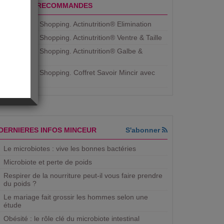
PRODUITS RECOMMANDES
Aujourdhui Shopping. Actinutrition® Elimination
Aujourdhui Shopping. Actinutrition® Ventre & Taille
Aujourdhui Shopping. Actinutrition® Galbe &
Courbe
Aujourdhui Shopping. ​Coffret Savoir Mincir avec
Jean
DERNIERES INFOS MINCEUR
S'abonner
Le microbiotes : vive les bonnes bactéries
Microbiote et perte de poids
Respirer de la nourriture peut-il vous faire prendre
du poids ?
Le mariage fait grossir les hommes selon une
étude
Obésité : le rôle clé du microbiote intestinal