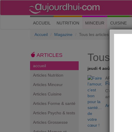
(current)
ACCUEIL
NUTRITION
MINCEUR
CUISINE
Accueil
Magazine
Tous les articles
Tous les a
ARTICLES
accueil
jeudi 4 août 2011
Articles Nutrition
ARTICLE
Faire l’amo
Articles Minceur
C’est prouvé :
Articles Cuisine
artères. Alors
Articles Forme & santé
Article Minceu
Articles Psycho & tests
Articles Grossesse
Articles Maman et