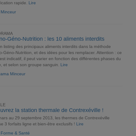
fication rapide.
Lire
e Minceur
ORAMA
o-Géno-Nutrition : les 10 aliments interdits
un listing des principaux aliments interdits dans la méthode
-Géno-Nutrition, et des idées pour les remplacer. Attention : ce
 est indicatif, il peut varier en fonction des différentes phases du
, et selon son groupe sanguin.
Lire
rama Minceur
CLE
vrez la station thermale de Contrexéville !
ars au 29 septembre 2013, les thermes de Contrexéville
e 3 forfaits ligne et bien-être exclusifs !
Lire
e Forme & Santé