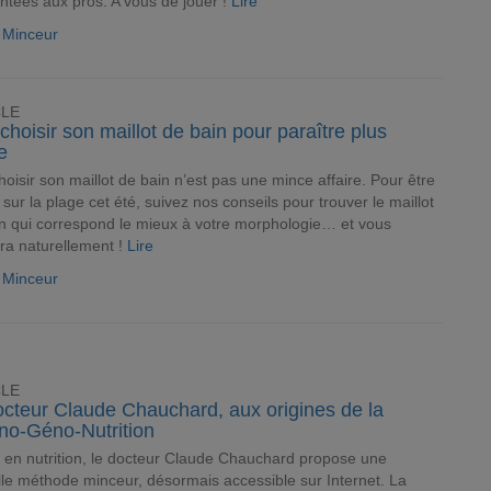
tées aux pros. A vous de jouer !
Lire
e Minceur
CLE
choisir son maillot de bain pour paraître plus
e
hoisir son maillot de bain n’est pas une mince affaire. Pour être
 sur la plage cet été, suivez nos conseils pour trouver le maillot
n qui correspond le mieux à votre morphologie… et vous
ra naturellement !
Lire
e Minceur
CLE
octeur Claude Chauchard, aux origines de la
no-Géno-Nutrition
 en nutrition, le docteur Claude Chauchard propose une
le méthode minceur, désormais accessible sur Internet. La