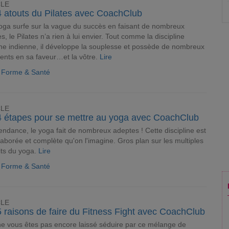
CLE
4 atouts du Pilates avec CoachClub
yoga surfe sur la vague du succès en faisant de nombreux
s, le Pilates n’a rien à lui envier. Tout comme la discipline
ine indienne, il développe la souplesse et possède de nombreux
nts en sa faveur…et la vôtre.
Lire
e Forme & Santé
CLE
4 étapes pour se mettre au yoga avec CoachClub
tendance, le yoga fait de nombreux adeptes ! Cette discipline est
laborée et complète qu'on l'imagine. Gros plan sur les multiples
its du yoga.
Lire
e Forme & Santé
CLE
 raisons de faire du Fitness Fight avec CoachClub
e vous êtes pas encore laissé séduire par ce mélange de