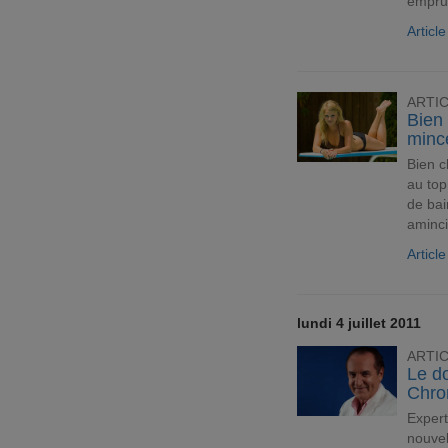
emprun
Articl
ARTI
Bien 
minc
Bien c
au top
de bai
aminci
Articl
lundi 4 juillet 2011
ARTI
Le d
Chro
Expert
nouvel