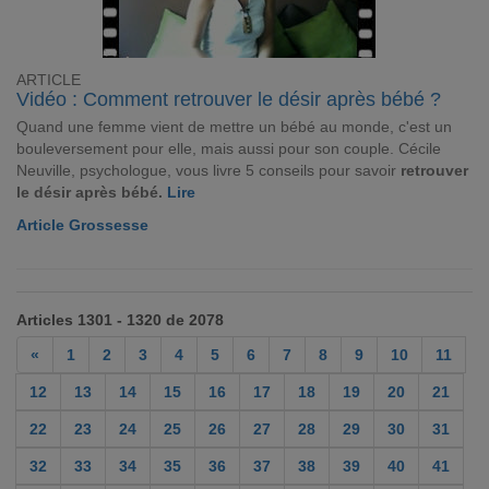
ARTICLE
Vidéo : Comment retrouver le désir après bébé ?
Quand une femme vient de mettre un bébé au monde, c'est un
bouleversement pour elle, mais aussi pour son couple. Cécile
Neuville, psychologue, vous livre 5 conseils pour savoir
retrouver
le désir
après bébé.
Lire
Article Grossesse
Articles 1301 - 1320 de 2078
«
1
2
3
4
5
6
7
8
9
10
11
12
13
14
15
16
17
18
19
20
21
22
23
24
25
26
27
28
29
30
31
32
33
34
35
36
37
38
39
40
41