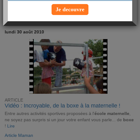
sa méthode. Retour sur un parcours atypique…
Lire
Je decouvre
Article Minceur
lundi 30 août 2010
ARTICLE
Vidéo : Incroyable, de la boxe à la maternelle !
Entre autres activités sportives proposées à l'
école maternelle
,
ne soyez pas surpris si un jour votre enfant vous parle... de
boxe
!
Lire
Article Maman