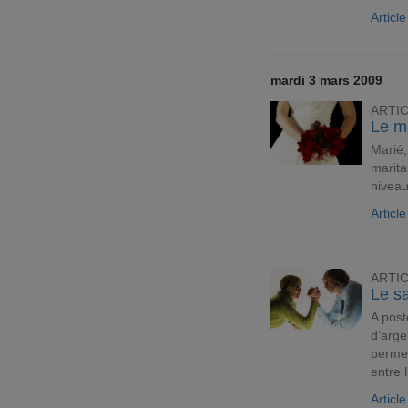
Articl
mardi 3 mars 2009
ARTI
Le ma
Marié
marita
nivea
Articl
ARTI
Le sa
A post
d’arge
permet
entre 
Articl