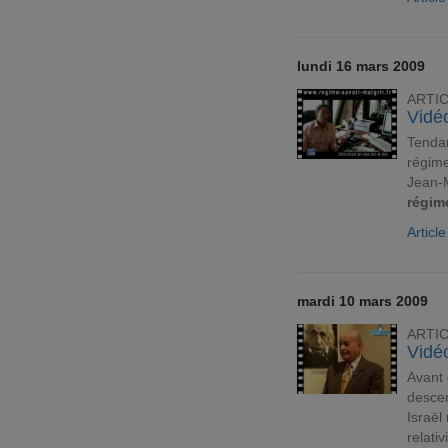
lundi 16 mars 2009
ARTI
Vidé
Tendan
régime
Jean-M
régim
Articl
mardi 10 mars 2009
ARTI
Vidéo
Avant 
descen
Israël
relati