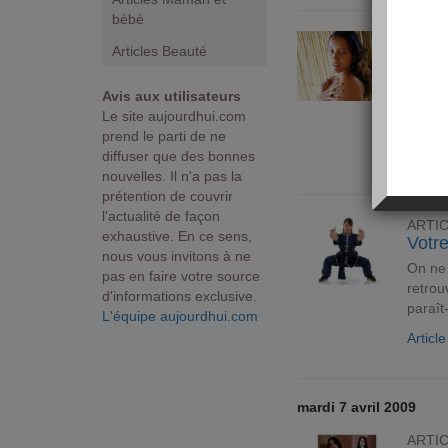
bébé
ARTI
Articles Beauté
Les 8
Le
fe
Avis aux utilisateurs
sont f
Le site aujourdhui.com
végéta
prend le parti de ne
Articl
diffuser que des bonnes
nouvelles. Il n'a pas la
prétention de couvrir
l'actualité de façon
ARTI
exhaustive. En ce sens,
Votre
nous vous invitons à ne
On ne 
pas en faire votre source
retrou
d'informations exclusive.
paraît-
L'équipe aujourdhui.com
Articl
mardi 7 avril 2009
ARTI