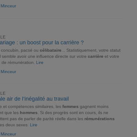
e Minceur
CLE
riage : un boost pour la carrière ?
, concubin, pacsé ou
célibataire
... Statistiquement, votre statut
l semble avoir une influence directe sur votre
carrière
et votre
u de rémunération.
Lire
e Minceur
CLE
le air de l’inégalité au travail
e et compétences similaires, les
femmes
gagnent moins
nt que les
hommes
. Si des progrès sont en cours, ils ne
tent pas de parler de parité réelle dans les
rémunérations
les deux sexes.
Lire
e Minceur