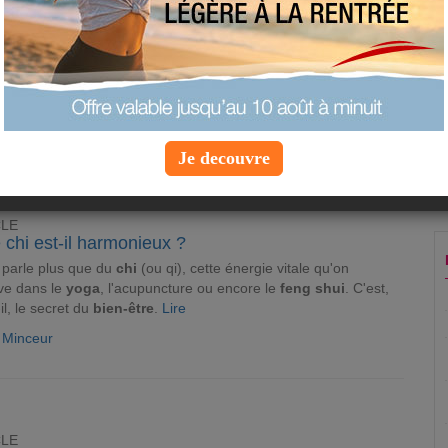
CLE
 plantes les plus feng shui
ng shui
accorde beaucoup d'importance aux
plantes
. Certaines
avorables et d'autres à prescrire. Apprenez à identifier ces
ux qui vont vous faire du bien...
Lire
e Minceur
Je decouvre
CLE
 chi est-il harmonieux ?
parle plus que du
chi
(ou qi), cette énergie vitale qu'on
ve dans le
yoga
, l'acupuncture ou encore le
feng shui
. C'est,
il, le secret du
bien-être
.
Lire
e Minceur
CLE