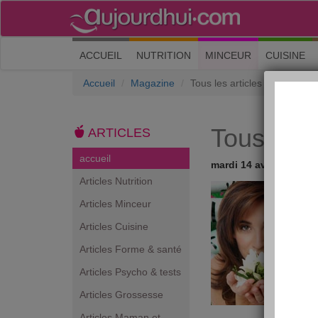
(current)
ACCUEIL
NUTRITION
MINCEUR
CUISINE
Accueil
Magazine
Tous les articles
Tous les a
ARTICLES
accueil
mardi 14 avril 2009
Articles Nutrition
Articles Minceur
Articles Cuisine
Articles Forme & santé
Articles Psycho & tests
Articles Grossesse
Articles Maman et