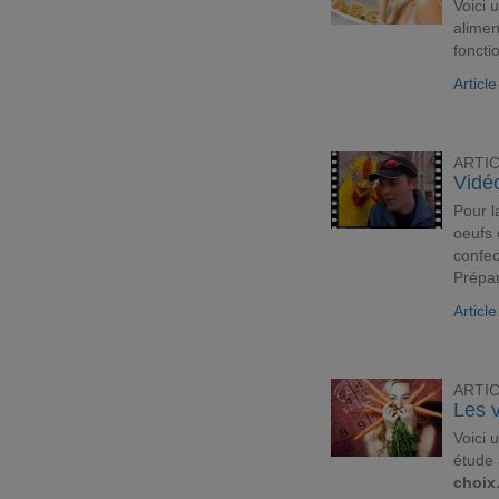
Voici 
alimen
fonct
Articl
ARTI
Vidé
Pour l
oeufs 
confec
Prépar
Articl
ARTI
Les v
Voici 
étude 
choix