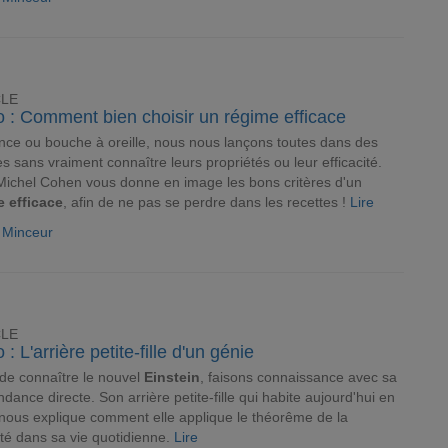
CLE
o : Comment bien choisir un régime efficace
ce ou bouche à oreille, nous nous lançons toutes dans des
s sans vraiment connaître leurs propriétés ou leur efficacité.
ichel Cohen vous donne en image les bons critères d'un
e efficace
, afin de ne pas se perdre dans les recettes !
Lire
e Minceur
CLE
 : L'arrière petite-fille d'un génie
de connaître le nouvel
Einstein
, faisons connaissance avec sa
dance directe. Son arrière petite-fille qui habite aujourd'hui en
 nous explique comment elle applique le théorême de la
vité dans sa vie quotidienne.
Lire