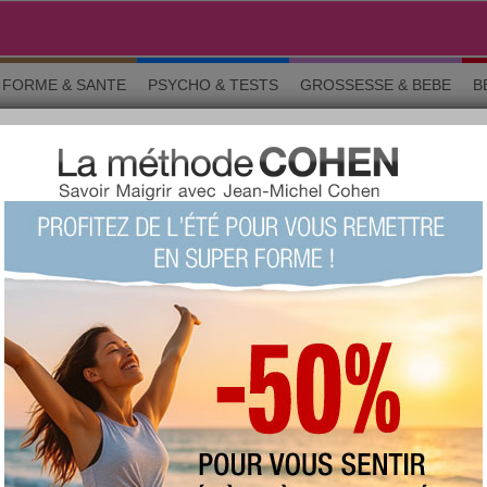
FORME & SANTE
PSYCHO & TESTS
GROSSESSE & BEBE
B
rticles
ARTICLE
Créez un effet feng shui au bureau !
Le
stress
que vous éprouvez ne tient pas
seulement au boss ou à vos collègues.
Appliquez les principes du
feng shui
à votre
espace de travail et vous verrez la différence.
Lire
Article Minceur