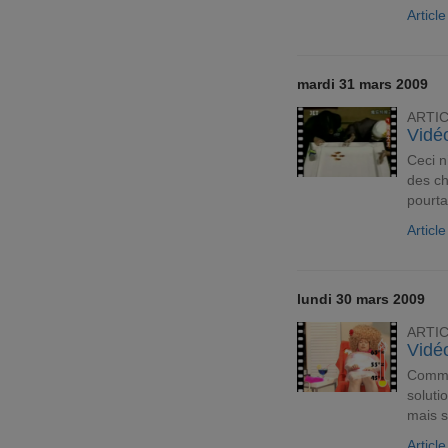
Articl
mardi 31 mars 2009
ARTI
Vidéo
Ceci n
des c
pourta
Articl
lundi 30 mars 2009
ARTI
Vidéo
Comme
soluti
mais 
Articl