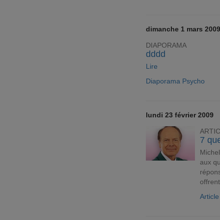
dimanche 1 mars 200
DIAPORAMA
dddd
Lire
Diaporama Psycho
lundi 23 février 2009
ARTI
7 qu
Michel
aux qu
répons
offren
Articl