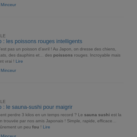
e Minceur
CLE
 : les poissons rouges intelligents
’est pas un poisson d’avril ! Au Japon, on dresse des chiens,
hats, des dauphins et… des
poissons
rouges. Incroyable mais
nt vrai !
Lire
e Minceur
CLE
 : le sauna-sushi pour maigrir
nt perdre 3 kilos en un temps record ? Le
sauna
sushi
est la
on trouvée par nos amis Japonais ! Simple, rapide, efficace…
sûrement un peu
fou
!
Lire
e Minceur