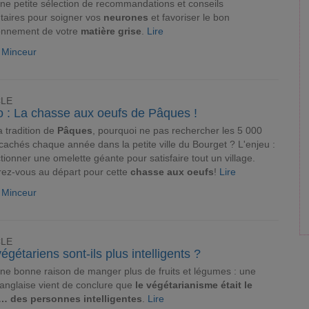
une petite sélection de recommandations et conseils
taires pour soigner vos
neurones
et favoriser le bon
ionnement de votre
matière grise
.
Lire
e Minceur
CLE
o : La chasse aux oeufs de Pâques !
a tradition de
Pâques
, pourquoi ne pas rechercher les 5 000
cachés chaque année dans la petite ville du Bourget ? L'enjeu :
tionner une omelette géante pour satisfaire tout un village.
ez-vous au départ pour cette
chasse aux oeufs
!
Lire
e Minceur
CLE
égétariens sont-ils plus intelligents ?
une bonne raison de manger plus de fruits et légumes : une
anglaise vient de conclure que
le végétarianisme était le
… des personnes intelligentes
.
Lire