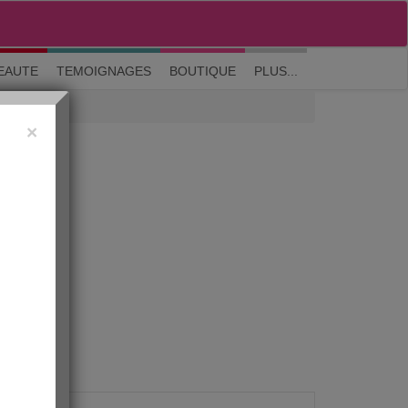
M'inscrire
|
Me connecter
|
? Visite guidée
EAUTE
TEMOIGNAGES
BOUTIQUE
PLUS...
×