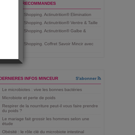
PRODUITS RECOMMANDES
Aujourdhui Shopping. Actinutrition® Elimination
Aujourdhui Shopping. Actinutrition® Ventre & Taille
Aujourdhui Shopping. Actinutrition® Galbe &
Courbe
Aujourdhui Shopping. ​Coffret Savoir Mincir avec
Jean
DERNIERES INFOS MINCEUR
S'abonner
Le microbiotes : vive les bonnes bactéries
Microbiote et perte de poids
Respirer de la nourriture peut-il vous faire prendre
du poids ?
Le mariage fait grossir les hommes selon une
étude
Obésité : le rôle clé du microbiote intestinal