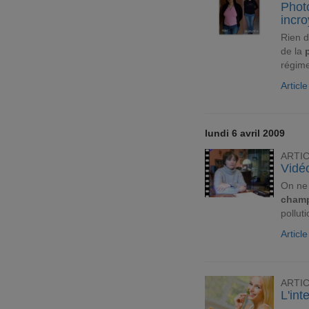
Photo
incr
Rien d
de la
régime
Articl
lundi 6 avril 2009
ARTI
Vidéo
On ne 
champ
polluti
Articl
ARTI
L'int