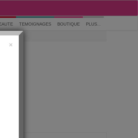
M'inscrire
|
Me connecter
|
? Visite guidée
EAUTE
TEMOIGNAGES
BOUTIQUE
PLUS...
×