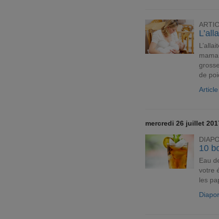
ARTI
L’all
L’alla
maman.
grosse
de po
Artic
mercredi 26 juillet 201
DIAP
10 bo
Eau de
votre 
les pa
Diapor