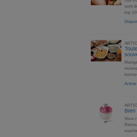
Les fr
sont d
top 10
Diapo
ARTI
Tout
souve
Manger
monnai
bonnes
Article
ARTI
Bien 
Vous 
Retrou
machin