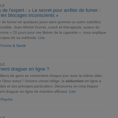
CLE
s de l’expert : « Le secret pour arrêter de fumer :
 les blocages inconscients »
r de fumer en quelques jours sans gomme ou autre substitut,
possible. Jean-Michel Gurret, coach et thérapeute, auteur du
mme « 15 jours pour me libérer de la cigarette », nous explique
incipes de sa méthode.
Lire
e Forme & Santé
CLE
ent draguer en ligne ?
llions de gens se connectent chaque jour avec la même idée:
r l'âme soeur ! Univers virtuel oblige, la
séduction
en ligne a
des et ses principes particuliers. Découvrez en cinq étapes
t draguer en ligne de manière efficace.
Lire
e Psycho