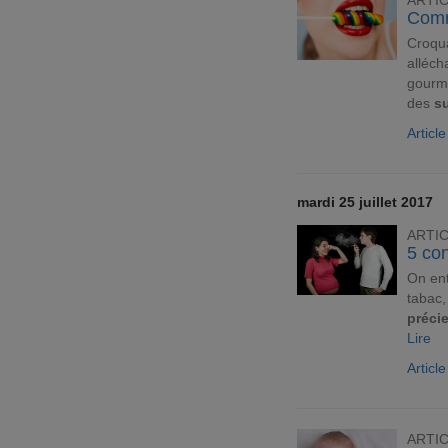
ARTI
Comm
Croqua
alléch
gourma
des
su
Articl
mardi 25 juillet 2017
ARTI
5 con
On en
tabac, 
préci
Lire
Articl
ARTI