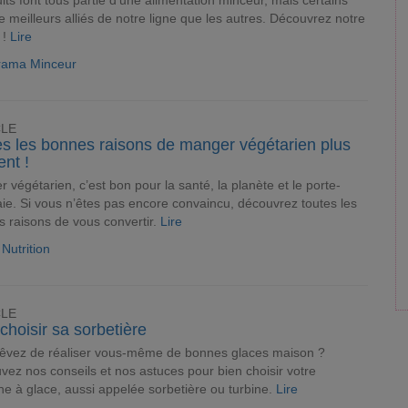
uits font tous partie d’une alimentation minceur, mais certains
e meilleurs alliés de notre ligne que les autres. Découvrez notre
 !
Lire
rama Minceur
CLE
es les bonnes raisons de manger végétarien plus
nt !
 végétarien, c’est bon pour la santé, la planète et le porte-
e. Si vous n’êtes pas encore convaincu, découvrez toutes les
 raisons de vous convertir.
Lire
 Nutrition
CLE
choisir sa sorbetière
rêvez de réaliser vous-même de bonnes glaces maison ?
vez nos conseils et nos astuces pour bien choisir votre
e à glace, aussi appelée sorbetière ou turbine.
Lire