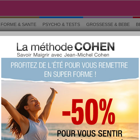
FORME & SANTE
PSYCHO & TESTS
GROSSESSE & BEBE
B
rticles
ARTICLE
Soleil : les bons gestes pour
protéger sa peau
Le message diffusé par les médias est unique
: le soleil est dangereux pour notre peau.
Pourtant, profiter des bénéfices de la lumière
du soleil sans prendre de risque est possible.
Pour cela, il est impératif de mieux
comprendre l’impact des UV sur l’épiderme et
de connaitre les bons gestes pour protéger sa