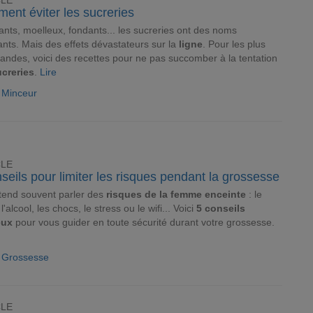
CLE
ent éviter les sucreries
nts, moelleux, fondants... les sucreries ont des noms
ants. Mais des effets dévastateurs sur la
ligne
. Pour les plus
ndes, voici des recettes pour ne pas succomber à la tentation
creries
.
Lire
e Minceur
CLE
seils pour limiter les risques pendant la grossesse
tend souvent parler des
risques de la femme enceinte
: le
l'alcool, les chocs, le stress ou le wifi... Voici
5 conseils
eux
pour vous guider en toute sécurité durant votre grossesse.
e Grossesse
CLE