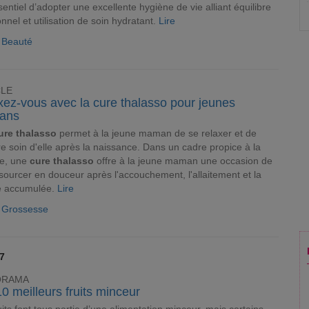
sentiel d’adopter une excellente hygiène de vie alliant équilibre
ionnel et utilisation de soin hydratant.
Lire
e Beauté
CLE
xez-vous avec la cure thalasso pour jeunes
ans
ure thalasso
permet à la jeune maman de se relaxer et de
e soin d'elle après la naissance. Dans un cadre propice à la
te, une
cure thalasso
offre à la jeune maman une occasion de
sourcer en douceur après l'accouchement, l'allaitement et la
ue accumulée.
Lire
e Grossesse
17
ORAMA
0 meilleurs fruits minceur