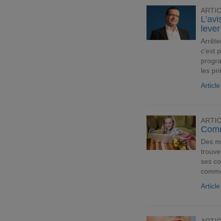
ARTI
L’avi
lever
Arrête
c’est 
progra
les pr
Articl
ARTI
Comm
Des mi
trouve
ses co
commen
Articl