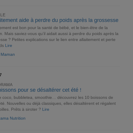
CLE
aitement aide à perdre du poids après la grossesse
itement est bon pour la santé de bébé, et le bien-être de la
 Mais saviez-vous qu’il aidait aussi à perdre du poids après la
sse ? Petites explications sur le lien entre allaitement et perte
ids
Lire
le Maman
7
ORAMA
issons pour se désaltérer cet été !
 coco, bubbletea, smoothie… découvrez les 10 boissons de
été. Nouvelles ou déjà classiques, elles désaltèrent et régalent
pilles. Prêts à siroter ?
Lire
ama Nutrition