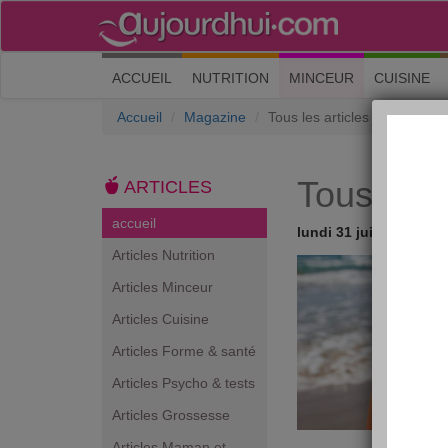
(current)
ACCUEIL
NUTRITION
MINCEUR
CUISINE
Accueil
Magazine
Tous les articles
Tous les a
ARTICLES
accueil
lundi 31 juillet 2017
Articles Nutrition
Articles Minceur
Articles Cuisine
Articles Forme & santé
Articles Psycho & tests
Articles Grossesse
Articles Maman et