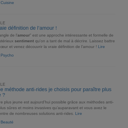
e Cuisine
CLE
aie définition de l’amour !
angle de l'
amour
" est une approche intéressante et formelle de
stérieux
sentiment
qu'on a tant de mal à décrire. Laissez battre
cœur et venez découvrir la vraie définition de l'amour !
Lire
e Psycho
CLE
e méthode anti-rides je choisis pour paraître plus
e ?
re plus jeune est aujourd’hui possible grâce aux méthodes anti-
plus sûres et moins invasives qu’auparavant et vous avez le
entre de nombreuses solutions anti-rides.
Lire
e Beauté