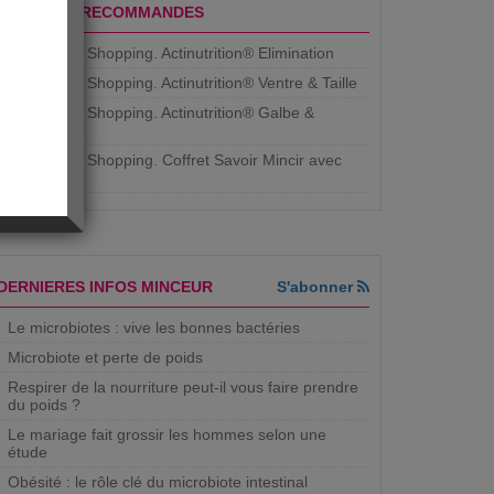
PRODUITS RECOMMANDES
Aujourdhui Shopping. Actinutrition® Elimination
Aujourdhui Shopping. Actinutrition® Ventre & Taille
Aujourdhui Shopping. Actinutrition® Galbe &
Courbe
Aujourdhui Shopping. ​Coffret Savoir Mincir avec
Jean
DERNIERES INFOS MINCEUR
S'abonner
Le microbiotes : vive les bonnes bactéries
Microbiote et perte de poids
Respirer de la nourriture peut-il vous faire prendre
du poids ?
Le mariage fait grossir les hommes selon une
étude
Obésité : le rôle clé du microbiote intestinal