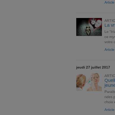
Articl
ARTI
La vr
Le "tri
ce my
votre 
Articl
jeudi 27 juillet 2017
ARTI
Quell
jeun
Paraît
rides 
choix 
Articl