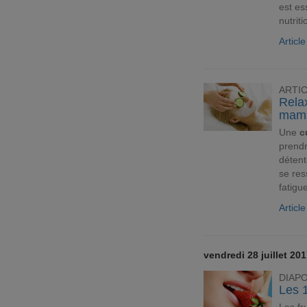
est es
nutrit
Articl
ARTI
Rela
mam
Une
c
prendr
déten
se res
fatig
Articl
vendredi 28 juillet 20
DIAP
Les 1