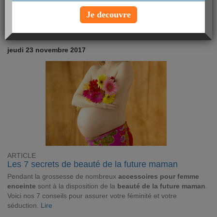
recommander pour cet hiver !
Lire
Je decouvre
Article Minceur
jeudi 23 novembre 2017
ARTICLE
Les 7 secrets de beauté de la future maman
Pendant la grossesse de nombreux
accessoires pour femme
enceinte
sont à la disposition de la
beauté de la future maman
.
Voici nos 7 conseils pour assurer votre féminité et votre
séduction.
Lire