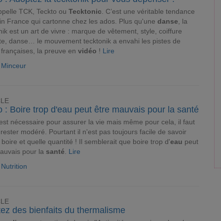
ppelle TCK, Teckto ou
Tecktonic
. C’est une véritable tendance
n France qui cartonne chez les ados. Plus qu'une
danse
, la
nik est un art de vivre : marque de vêtement, style, coiffure
ste, danse… le mouvement tecktonik a envahi les pistes de
françaises, la preuve en
vidéo
!
Lire
e Minceur
CLE
 : Boire trop d'eau peut être mauvais pour la santé
est nécessaire pour assurer la vie mais même pour cela, il faut
 rester modéré. Pourtant il n'est pas toujours facile de savoir
boire et quelle quantité ! Il semblerait que boire trop d'
eau
peut
auvais pour la
santé
.
Lire
 Nutrition
CLE
tez des bienfaits du thermalisme