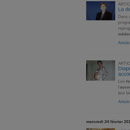
ARTI
La d
Dans s
progr
reprog
méde
Articl
ARTI
Diap
acco
Les
f
l'
acco
leur b
Articl
mercredi 24 février 20