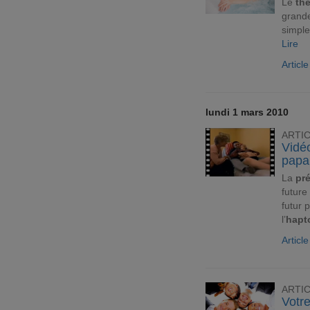
Le
th
grand
simple 
Lire
Article
lundi 1 mars 2010
ARTI
Vidéo
papa
La
pr
future
futur 
l’
hapt
Articl
ARTI
Votre