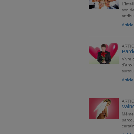
L'inte
son de
attrib
Articl
ARTI
Pardo
Vivre 
d'
anxi
surtou
Articl
ARTI
Vainc
Même s
parcou
certai