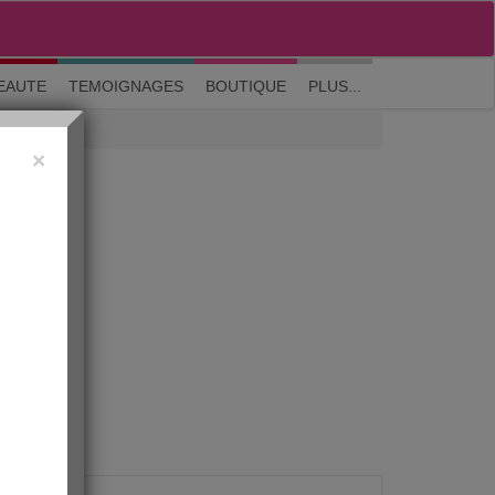
M'inscrire
|
Me connecter
|
? Visite guidée
EAUTE
TEMOIGNAGES
BOUTIQUE
PLUS...
×