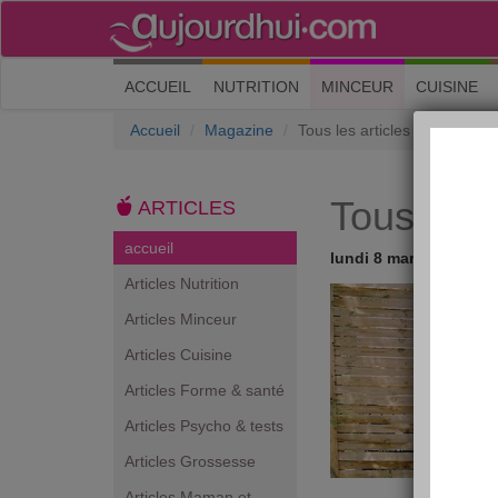
(current)
ACCUEIL
NUTRITION
MINCEUR
CUISINE
Accueil
Magazine
Tous les articles
Tous les a
ARTICLES
accueil
lundi 8 mars 2010
Articles Nutrition
Articles Minceur
Articles Cuisine
Articles Forme & santé
Articles Psycho & tests
Articles Grossesse
Articles Maman et