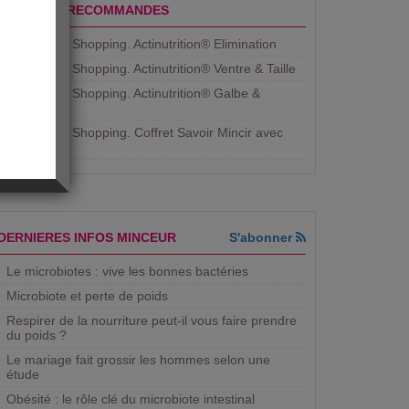
PRODUITS RECOMMANDES
Aujourdhui Shopping. Actinutrition® Elimination
Aujourdhui Shopping. Actinutrition® Ventre & Taille
Aujourdhui Shopping. Actinutrition® Galbe &
Courbe
Aujourdhui Shopping. ​Coffret Savoir Mincir avec
Jean
DERNIERES INFOS MINCEUR
S'abonner
Le microbiotes : vive les bonnes bactéries
Microbiote et perte de poids
Respirer de la nourriture peut-il vous faire prendre
du poids ?
Le mariage fait grossir les hommes selon une
étude
Obésité : le rôle clé du microbiote intestinal