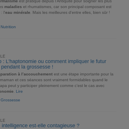
ermalisme
est pratiqué depuis l'Antiquité pour soigner les plus
es
maladies
et rhumatismes, car son principal composant est
: l'
eau minérale
. Mais les meilleures d'entre elles, bien sûr !
 Nutrition
CLE
 : L’haptonomie ou comment impliquer le futur
 pendant la grossesse !
éparation à l’accouchement
est une étape importante pour la
 maman et ces séances sont vraiment formidables quand le
papa peut y participer pleinement comme c’est le cas avec
onomie
.
Lire
e Grossesse
CLE
 intelligence est-elle contagieuse ?