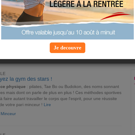
CLE
 : le sport pendant la grossesse
suivi médical est essentiel
pendant la grossesse
, le sport, mais
la beauté, la relaxation et le bien-être sont autant d'autres
ons pour rester
9 mois
en parfaite santé !
Lire
Je decouvre
e Grossesse
CLE
yez la gym des stars !
ice physique
: pilates, Tae Bo ou Budokon, des noms sonnant
es mais dont on parle de plus en plus ! Ces méthodes sportives
 à faire autant travailler le corps que l'esprit, pour une réussite
 de votre pari minceur !
Lire
e Minceur