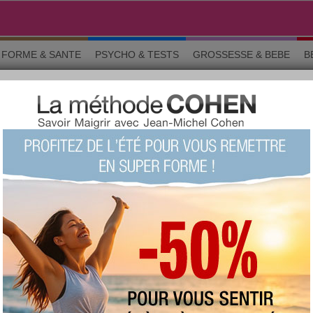
FORME & SANTE
PSYCHO & TESTS
GROSSESSE & BEBE
B
rticles
ARTICLE
Diaporama : Les 10 plus belles
photos de Miss Grossesse
Les plus belles photos en noir et blanc de
Miss Grossesse
illustrées par les plus belles
citations sur les femmes enceintes et l'
amour
maternel
... Laissez-vous porter par l'émotion.
Lire
Article Grossesse