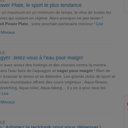
CLE
wer Plate, le sport le plus tendance
 un maximum en un minimum de temps, le rêve de toutes les
nes qui suivent un régime. Alors pourquoi ne pas tester l'
eil Power Plate
, votre prochain partenaire minceur !
Lire
e Minceur
CLE
gym: Jetez-vous à l’eau pour maigrir
n avez assez des footings et des courses contre la montre…
dans l’eau faire de l'aquagym et
nager pour maigrir
! Rien de
ur évacuer le stress et se détendre. Les grands clubs de sport et
scines municipales offrent des cours originaux : Aqua-fitness,
tretching, Aqua-relax, Aqua-biking… il y en a pour tous les
!
Lire
e Minceur
CLE
 : Adoptez la tecktonik pour vous dépenser !