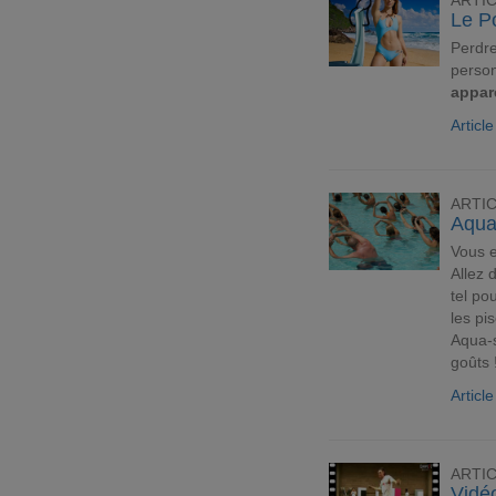
ARTI
Le Po
Perdre
person
appar
Articl
ARTI
Aqua
Vous e
Allez 
tel po
les pi
Aqua-s
goûts 
Articl
ARTI
Vidéo