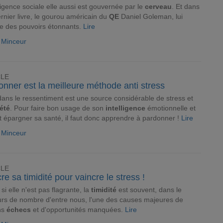
lligence sociale elle aussi est gouvernée par le
cerveau
. Et dans
rnier livre, le gourou américain du
QE
Daniel Goleman, lui
ue des pouvoirs étonnants.
Lire
e Minceur
CLE
nner est la meilleure méthode anti stress
dans le ressentiment est une source considérable de stress et
été
. Pour faire bon usage de son
intelligence
émotionnelle et
t épargner sa santé, il faut donc apprendre à pardonner !
Lire
e Minceur
CLE
re sa timidité pour vaincre le stress !
i elle n'est pas flagrante, la
timidité
est souvent, dans le
rs de nombre d'entre nous, l'une des causes majeures de
ns
échecs
et d'opportunités manquées.
Lire