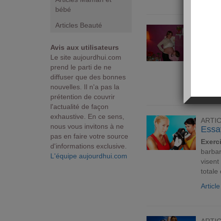
bébé
Articles Beauté
ARTI
Vidéo
Avis aux utilisateurs
Si le 
Le site aujourdhui.com
aussi 
prend le parti de ne
soluti
diffuser que des bonnes
Articl
nouvelles. Il n'a pas la
prétention de couvrir
l'actualité de façon
exhaustive. En ce sens,
ARTI
nous vous invitons à ne
Essa
pas en faire votre source
Exerc
d'informations exclusive.
barbar
L'équipe aujourdhui.com
visent
totale
Articl