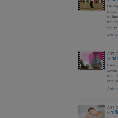
On l’a
made i
teckto
futuri
danse 
Articl
ARTI
Vidéo
L'eau 
savoir
quand 
être m
Article
ARTI
Profi