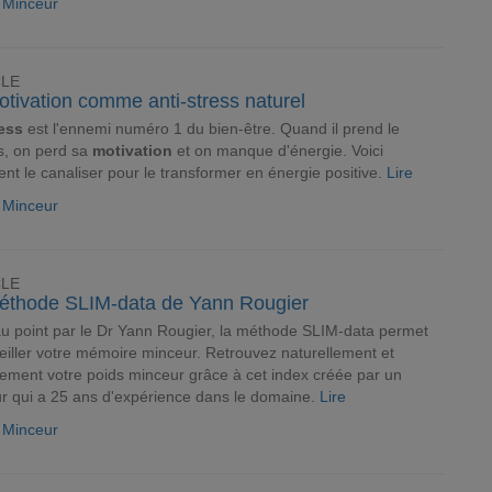
e Minceur
CLE
tivation comme anti-stress naturel
ess
est l'ennemi numéro 1 du bien-être. Quand il prend le
s, on perd sa
motivation
et on manque d'énergie. Voici
t le canaliser pour le transformer en énergie positive.
Lire
e Minceur
CLE
éthode SLIM-data de Yann Rougier
u point par le Dr Yann Rougier, la méthode SLIM-data permet
eiller votre mémoire minceur. Retrouvez naturellement et
ement votre poids minceur grâce à cet index créée par un
r qui a 25 ans d'expérience dans le domaine.
Lire
e Minceur