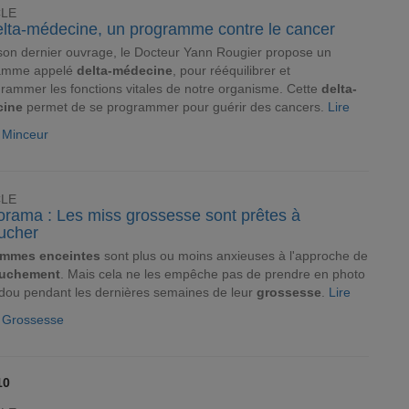
CLE
elta-médecine, un programme contre le cancer
on dernier ouvrage, le Docteur Yann Rougier propose un
amme appelé
delta-médecine
, pour rééquilibrer et
rammer les fonctions vitales de notre organisme. Cette
delta-
cine
permet de se programmer pour guérir des cancers.
Lire
e Minceur
CLE
orama : Les miss grossesse sont prêtes à
ucher
emmes enceintes
sont plus ou moins anxieuses à l'approche de
uchement
. Mais cela ne les empêche pas de prendre en photo
idou pendant les dernières semaines de leur
grossesse
.
Lire
e Grossesse
10