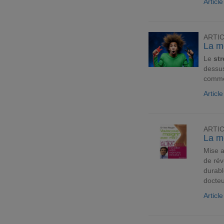
Articl
ARTI
La mo
Le
str
dessu
commen
Articl
ARTI
La m
Mise a
de rév
durabl
docteu
Articl