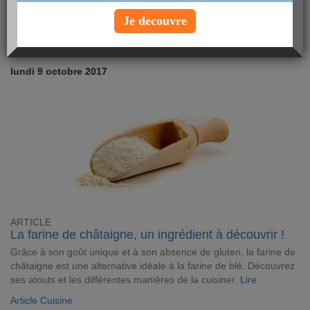
méthodes modernes plus douces.
Lire
Je decouvre
Article Beauté
lundi 9 octobre 2017
ARTICLE
La farine de châtaigne, un ingrédient à découvrir !
Grâce à son goût unique et à son absence de gluten, la farine de
châtaigne est une alternative idéale à la farine de blé. Découvrez
ses atouts et les différentes manières de la cuisiner.
Lire
Article Cuisine