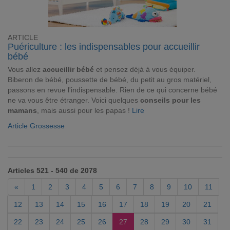
ARTICLE
Puériculture : les indispensables pour accueillir
bébé
Vous allez
accueillir bébé
et pensez déjà à vous équiper.
Biberon de bébé, poussette de bébé, du petit au gros matériel,
passons en revue l'indispensable. Rien de ce qui concerne bébé
ne va vous être étranger. Voici quelques
conseils pour les
mamans
, mais aussi pour les papas !
Lire
Article Grossesse
Articles 521 - 540 de 2078
«
1
2
3
4
5
6
7
8
9
10
11
12
13
14
15
16
17
18
19
20
21
22
23
24
25
26
27
28
29
30
31