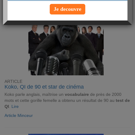
Article Minceur
Je decouvre
ARTICLE
Koko, QI de 90 et star de cinéma
Koko parle anglais, maîtrise un
vocabulaire
de près de 2000
mots et cette gorille femelle a obtenu un résultat de 90 au
test de
QI
.
Lire
Article Minceur