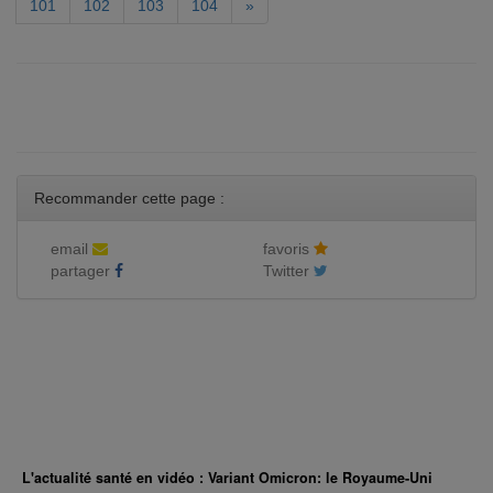
101
102
103
104
»
Recommander cette page :
email
favoris
partager
Twitter
L'actualité santé en vidéo : Variant Omicron: le Royaume-Uni