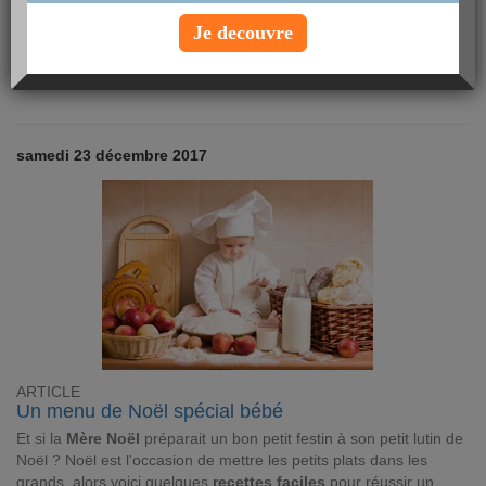
méthode permet de maintenir les apports nutritionnels sans que
le goût ne soit altéré. Voici les bons réflexes pour que vos
Je decouvre
aliments gardent leurs bienfaits grâce à la conservation.
Lire
Article Forme & Santé
samedi 23 décembre 2017
ARTICLE
Un menu de Noël spécial bébé
Et si la
Mère Noël
préparait un bon petit festin à son petit lutin de
Noël ? Noël est l'occasion de mettre les petits plats dans les
grands, alors voici quelques
recettes faciles
pour réussir un