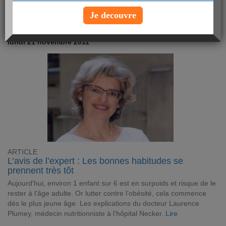
Article Minceur
Je decouvre
lundi 21 novembre 2011
ARTICLE
L’avis de l’expert : Les bonnes habitudes se
prennent très tôt
Aujourd'hui, environ 1 enfant sur 6 est en surpoids et risque de le
rester à l’âge adulte. Or lutter contre l’obésité, cela commence
dès le plus jeune âge. Les explications du docteur Laurence
Plumey, médecin nutritionniste à l’hôpital Necker.
Lire