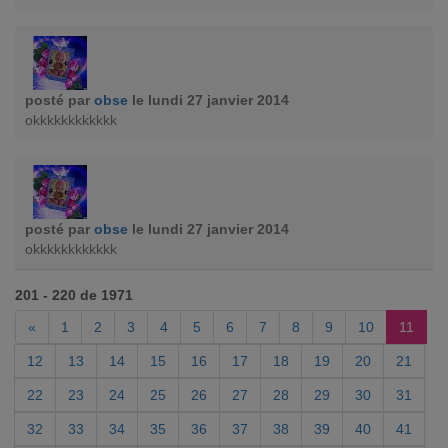
posté par
obse
le lundi 27 janvier 2014
okkkkkkkkkkkk
posté par
obse
le lundi 27 janvier 2014
okkkkkkkkkkkk
201 - 220 de 1971
«
1
2
3
4
5
6
7
8
9
10
11
12
13
14
15
16
17
18
19
20
21
22
23
24
25
26
27
28
29
30
31
32
33
34
35
36
37
38
39
40
41