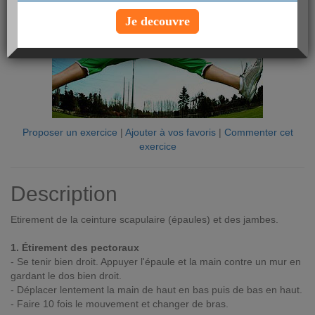
Je decouvre
Proposer un exercice
|
Ajouter à vos favoris
|
Commenter cet
exercice
Description
Etirement de la ceinture scapulaire (épaules) et des jambes.
1. Étirement des pectoraux
- Se tenir bien droit. Appuyer l'épaule et la main contre un mur en
gardant le dos bien droit.
- Déplacer lentement la main de haut en bas puis de bas en haut.
- Faire 10 fois le mouvement et changer de bras.